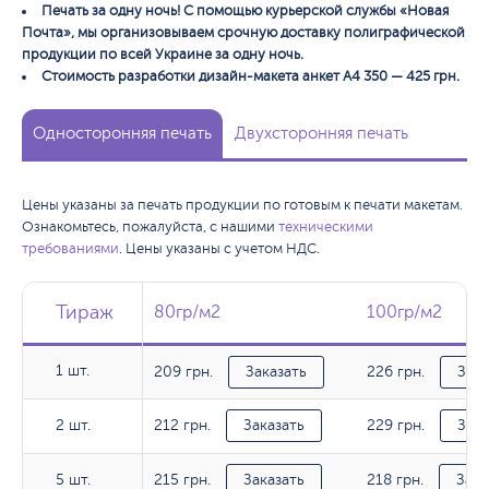
Печать за одну ночь! С помощью курьерской службы «Новая
Почта», мы организовываем срочную доставку полиграфической
продукции по всей Украине за одну ночь.
Стоимость разработки дизайн-макета анкет А4 350 — 425 грн.
Односторонняя печать
Двухсторонняя печать
Цены указаны за печать продукции по готовым к печати макетам.
Ознакомьтесь, пожалуйста, с нашими
техническими
требованиями
. Цены указаны с учетом НДС.
Тираж
Тираж
Тираж
80гр/м2
80гр/м2
100гр/м2
100гр/м2
1 шт.
209 грн.
226 грн.
1 шт.
Заказать
Зака
212 грн.
229 грн.
2 шт.
2 шт.
Заказать
Зака
215 грн.
218 грн.
5 шт.
5 шт.
Заказать
Зака