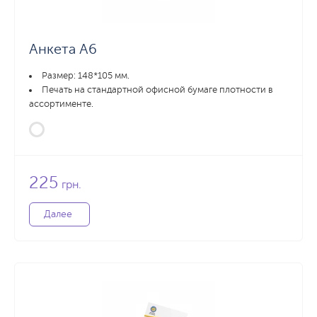
27 588 грн.
35 699 грн.
20000 шт.
Заказать
З
Анкета А6
Размер: 148*105 мм.
Печать на стандартной офисной бумаге плотности в
ассортименте.
225
грн.
Далее