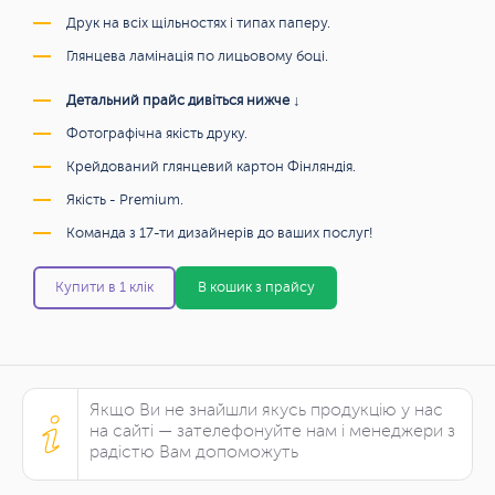
Друк на всіх щільностях і типах паперу.
Глянцева ламінація по лицьовому боці.
Детальний прайс дивіться нижче ↓
Фотографічна якість друку.
Крейдований глянцевий картон Фінляндія.
Якість - Premium.
Команда з 17-ти дизайнерів до ваших послуг!
Купити в 1 клік
В кошик з прайсу
Якщо Ви не знайшли якусь продукцію у нас
на сайті — зателефонуйте нам і менеджери з
радістю Вам допоможуть