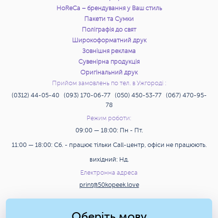
HoReCa – брендування у Ваш стиль
9 912 грн.
12 329 грн.
15000 шт.
Замовити
Пакети та Сумки
Поліграфія до свят
10 824 грн.
13 445 грн.
16000 шт.
Замовити
Широкоформатний друк
Зовнішня реклама
11 737 грн.
14 561 грн.
17000 шт.
Замовити
Сувенірна продукція
Оригінальний друк
12 648 грн.
15 677 грн.
18000 шт.
Прийом замовлень по тел. в Ужгороді :
Замовити
(0312) 44-05-40 (093) 170-06-77 (050) 450-53-77 (067) 470-95-
78
13 127 грн.
16 339 грн.
19000 шт.
Замовити
Режим роботи:
09:00 — 18:00: Пн - Пт.
13 127 грн.
16 339 грн.
20000 шт.
Замовити
11:00 — 18:00: Сб. - працює тільки Call-центр, офіси не працюють.
19 690 грн.
24 507 грн.
30000 шт.
Замовити
вихідний: Нд.
Електронна адреса
26 252 грн.
32 677 грн.
40000 шт.
Замовити
print@50kopeek.love
32 817 грн.
40 846 грн.
50000 шт.
Замовити
Пошук
Оберіть мову