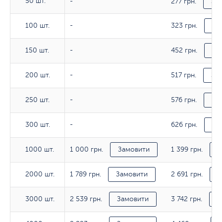
50 шт.
277 грн.
50 шт.
-
За
323 грн.
100 шт.
100 шт.
-
За
452 грн.
150 шт.
150 шт.
-
За
517 грн.
200 шт.
200 шт.
-
За
576 грн.
250 шт.
250 шт.
-
За
626 грн.
300 шт.
300 шт.
-
За
1 000 грн.
1 399 грн.
1000 шт.
1000 шт.
Замовити
З
1 789 грн.
2 691 грн.
2000 шт.
2000 шт.
Замовити
З
2 539 грн.
3 742 грн.
3000 шт.
3000 шт.
Замовити
З