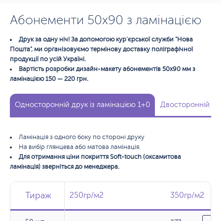
Абонементи 50х90 з ламінацією
Друк за одну ніч! За допомогою кур'єрської служби "Нова
Пошта", ми організовуємо термінову доставку поліграфічної
продукції по усій Україні.
Вартість розробки дизайн-макету абонементів 50х90 мм з
ламінацією 150 — 220 грн.
Односторонній друк із ламінацією 1+0
Двосторонній дру
Ламінація з одного боку по стороні друку
На вибір глянцева або матова ламінація.
Для отримання ціни покриття Soft-touch (оксамитова
ламінація) зверніться до менеджера.
Тираж
Тираж
Тираж
250гр/м2
250гр/м2
350гр/м2
350гр/м2