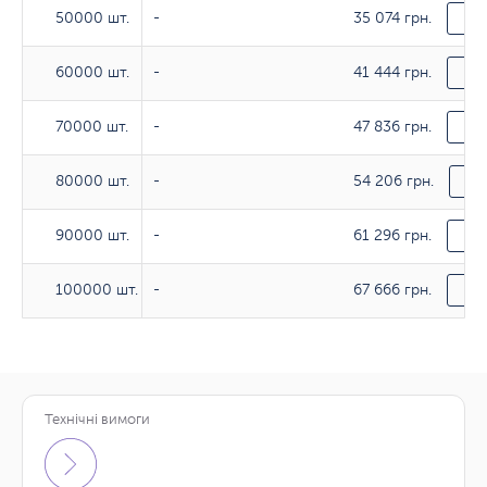
35 074 грн.
50000 шт.
50000 шт.
-
За
41 444 грн.
60000 шт.
60000 шт.
-
За
47 836 грн.
70000 шт.
70000 шт.
-
За
54 206 грн.
80000 шт.
80000 шт.
-
За
61 296 грн.
90000 шт.
90000 шт.
-
За
67 666 грн.
100000 шт.
100000 шт.
-
За
Технічні вимоги