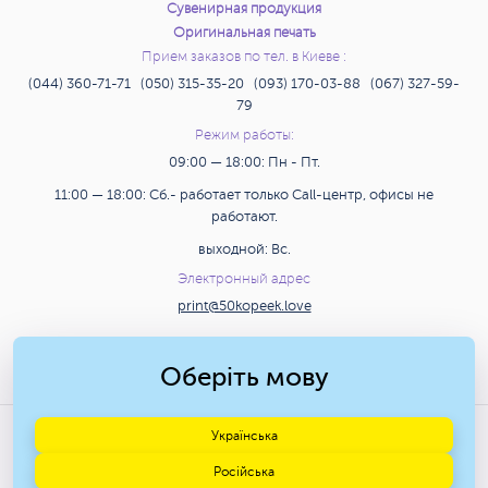
Сувенирная продукция
Оригинальная печать
1 228 грн.
1 328 грн.
150 шт.
Заказать
Зак
Прием заказов по тел. в Киеве :
(044) 360-71-71 (050) 315-35-20 (093) 170-03-88 (067) 327-59-
1 291 грн.
1 395 грн.
160 шт.
Заказать
Зак
79
Режим работы:
1 386 грн.
1 498 грн.
170 шт.
Заказать
Зак
09:00 — 18:00: Пн - Пт.
11:00 — 18:00: Сб.- работает только Call-центр, офисы не
1 449 грн.
1 565 грн.
180 шт.
Заказать
Зак
работают.
выходной: Вс.
1 543 грн.
1 668 грн.
190 шт.
Заказать
Зак
Электронный адрес
print@50kopeek.love
1 580 грн.
1 707 грн.
200 шт.
Заказать
Зак
Поиск
3 434 грн.
1 842 грн.
210 шт.
Заказать
Зак
Оберіть мову
3 383 грн.
1 908 грн.
220 шт.
Заказать
Зак
© 2009-2026 Типография
Українська
«50 КОПЕЕК» г. Киев.
Російська
3 335 грн.
2 007 грн.
230 шт.
Заказать
Зак