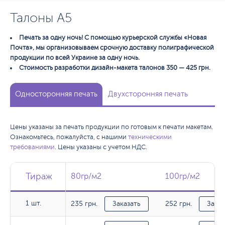
Талоны А5
Печать за одну ночь! С помощью курьерской службы «Новая
Почта», мы организовываем срочную доставку полиграфической
продукции по всей Украине за одну ночь.
Стоимость разработки дизайн-макета талонов 350 — 425 грн.
Односторонняя печать
Двухсторонняя печать
Цены указаны за печать продукции по готовым к печати макетам.
Ознакомьтесь, пожалуйста, с нашими
техническими
требованиями
. Цены указаны с учетом НДС.
Тираж
Тираж
Тираж
80гр/м2
80гр/м2
100гр/м2
100гр/м2
1 шт.
235 грн.
252 грн.
1 шт.
Заказать
Заказ