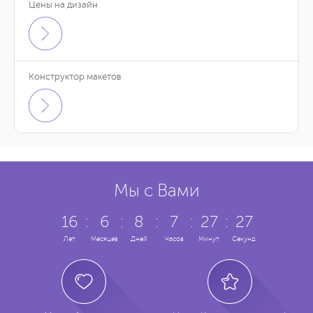
Цены на дизайн
Конструктор макетов
Мы с Вами
16
:
6
:
8
:
7
:
27
:
28
Лет
Месяцев
Дней
Часов
Минут
Секунд