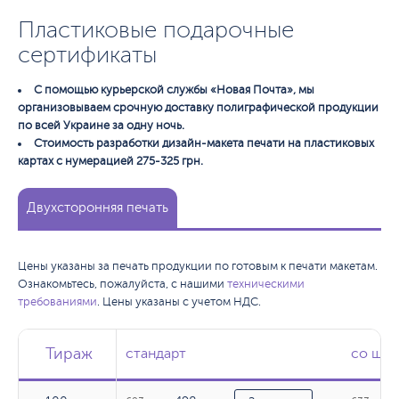
Пластиковые подарочные
сертификаты
С помощью курьерской службы «Новая Почта», мы
организовываем срочную доставку полиграфической продукции
по всей Украине за одну ночь.
Стоимость разработки дизайн-макета печати на пластиковых
картах с нумерацией 275-325 грн.
Двухсторонняя печать
Цены указаны за печать продукции по готовым к печати макетам.
Ознакомьтесь, пожалуйста, с нашими
техническими
требованиями
. Цены указаны с учетом НДС.
Тираж
Тираж
Тираж
стандарт
стандарт
со штр
со штр