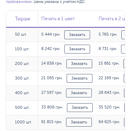
требованиями
. Цены указаны с учетом НДС.
Тираж
Тираж
Тираж
Печать в 1 цвет
Печать в 1 цвет
Печать в 2 цве
Печать в 2 цве
50 шт.
5 444 грн.
5 765 грн.
50 шт.
Заказать
За
8 242 грн.
8 731 грн.
100 шт.
100 шт.
Заказать
За
14 838 грн.
15 661 грн.
200 шт.
200 шт.
Заказать
З
21 065 грн.
22 169 грн.
300 шт.
300 шт.
Заказать
З
27 597 грн.
28 643 грн.
400 шт.
400 шт.
Заказать
З
33 808 грн.
35 520 грн.
500 шт.
500 шт.
Заказать
З
61 815 грн.
64 625 грн.
1000 шт.
1000 шт.
Заказать
З