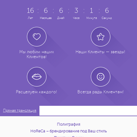
16
:
6
:
6
:
3
:
1
:
7
Лет
Месяцев
Дней
Часа
Минута
Секунд
Мы любим наших
Наши Клиенты — звезды!
Клиентов!
Расцелуем каждого!
Всегда рады Клиентам!
Прямая трансляция
Полиграфия
HoReCa – брендирование под Ваш стиль