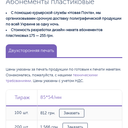
Абонементы пластиковые
С помощью курьерской службы «Новая Почта», мы
организовываем срочную доставку полиграфической продукции
по всей Украине за одну ночь.
Стоимость разработки дизайн-макета абонементов
пластиковых 175 — 255 грн.
Двухсторонняя печать
Цены указаны за печать продукции по готовым к печати макетам.
Ознакомьтесь, пожалуйста, с нашими
техническими
требованиями
. Цены указаны с учетом НДС.
Тираж
Тираж
Тираж
85*54/мм
85*54/мм
100 шт.
812 грн.
100 шт.
Заказать
1 566 грн.
200 шт.
200 шт.
Заказать