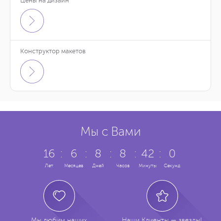
Цены на дизайн
Конструктор макетов
Мы с Вами
16
:
6
:
8
:
8
:
42
:
1
Лет
Месяцев
Дней
Часов
Минуты
Секунда
Мы любим наших
Наши Клиенты — звезды!