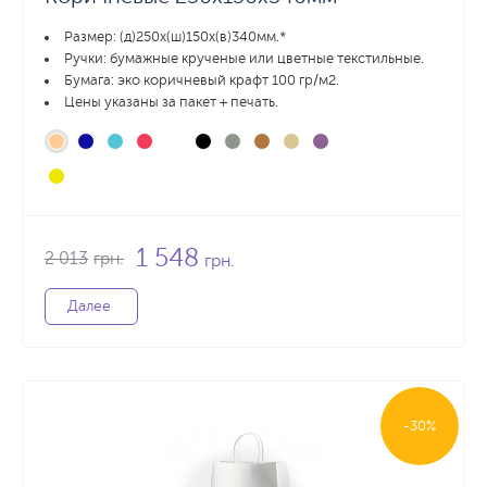
Размер: (д)250х(ш)150х(в)340мм.*
Ручки: бумажные крученые или цветные текстильные.
Бумага: эко коричневый крафт 100 гр/м2.
Цены указаны за пакет + печать.
1 548
2 013
грн.
грн.
Далее
-30%