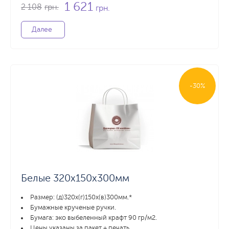
1 621
2 108
грн.
грн.
Далее
-30%
Белые 320х150х300мм
Размер: (д)320х(г)150х(в)300мм.*
Бумажные крученые ручки.
Бумага: эко выбеленный крафт 90 гр/м2.
Цены указаны за пакет + печать.