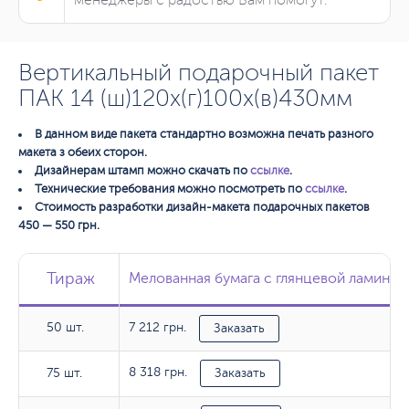
Вертикальный подарочный пакет
ПАК 14 (ш)120х(г)100х(в)430мм
В данном виде пакета стандартно возможна печать разного
макета з обеих сторон.
Дизайнерам штамп можно скачать по
ссылке
.
Технические требования можно посмотреть по
ссылке
.
Стоимость разработки дизайн-макета подарочных пакетов
450 — 550 грн.
Тираж
Тираж
Тираж
Мелованная бумага с глянцевой ламинац
Мелованная бумага с глянцевой ламинац
50 шт.
7 212 грн.
50 шт.
Заказать
8 318 грн.
75 шт.
75 шт.
Заказать