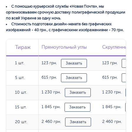
С помощью курьерской службы «Новая Почта», мы
организовываем срочную доставку полиграфической продукции
по всей Украине за одну ночь.
Стоимость подготовки дизайн-макета без графических
изображений - 40 грн., с графическими изображениями - 70 грн.
Тираж
Тираж
Тираж
Прямоугольный углы
Прямоугольный углы
Скругленные 
Скругленные 
1 шт.
123 грн.
123 грн.
1 шт.
Заказать
За
615 грн.
615 грн.
5 шт.
5 шт.
Заказать
За
1 230 грн.
1 230 грн.
10 шт.
10 шт.
Заказать
1 845 грн.
1 845 грн.
15 шт.
15 шт.
Заказать
З
2 460 грн.
2 460 грн.
20 шт.
20 шт.
Заказать