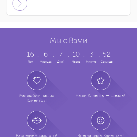
Мы с Вами
16
:
6
:
7
:
10
:
3
:
53
Лет
Месяцев
Дней
Часов
Минуты
Секунды
Мы любим наших
Наши Клиенты — звезды!
Клиентов!
Расцелуем каждого!
Всегда рады Клиентам!