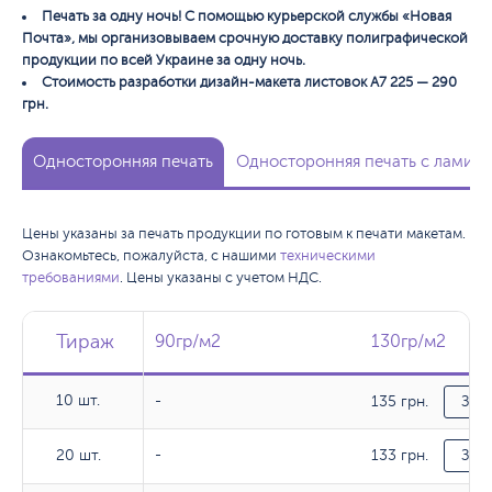
Печать за одну ночь! С помощью курьерской службы «Новая
Почта», мы организовываем срочную доставку полиграфической
продукции по всей Украине за одну ночь.
Стоимость разработки дизайн-макета листовок А7 225 — 290
грн.
Односторонняя печать
Односторонняя печать с ламина
Цены указаны за печать продукции по готовым к печати макетам.
Ознакомьтесь, пожалуйста, с нашими
техническими
требованиями
. Цены указаны с учетом НДС.
Тираж
Тираж
Тираж
90гр/м2
90гр/м2
130гр/м2
130гр/м2
10 шт.
135 грн.
10 шт.
-
Зака
133 грн.
20 шт.
20 шт.
-
Зака