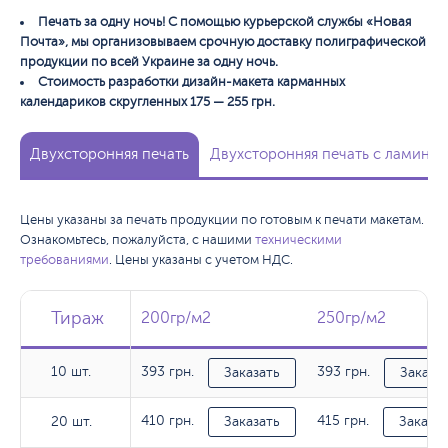
Печать за одну ночь! С помощью курьерской службы «Новая
Почта», мы организовываем срочную доставку полиграфической
продукции по всей Украине за одну ночь.
Стоимость разработки дизайн-макета карманных
календариков скругленных 175 — 255 грн.
Двухсторонняя печать
Двухсторонняя печать с ламинац
Цены указаны за печать продукции по готовым к печати макетам.
Ознакомьтесь, пожалуйста, с нашими
техническими
требованиями
. Цены указаны с учетом НДС.
Тираж
Тираж
Тираж
200гр/м2
200гр/м2
250гр/м2
250гр/м2
10 шт.
393 грн.
393 грн.
10 шт.
Заказать
Заказа
410 грн.
415 грн.
20 шт.
20 шт.
Заказать
Заказат