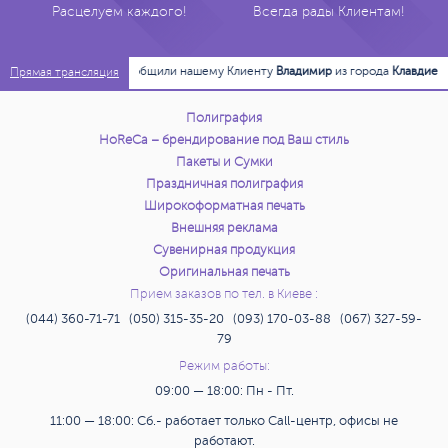
Расцелуем каждого!
Всегда рады Клиентам!
13:43:18
Сообщили нашему Клиенту
Владимир
из города
Клавдиево-Тарас
Прямая трансляция
Полиграфия
HoReCa – брендирование под Ваш стиль
Пакеты и Сумки
Праздничная полиграфия
Широкоформатная печать
Внешняя реклама
Сувенирная продукция
Оригинальная печать
Прием заказов по тел. в Киеве :
(044) 360-71-71 (050) 315-35-20 (093) 170-03-88 (067) 327-59-
79
Режим работы:
09:00 — 18:00: Пн - Пт.
11:00 — 18:00: Сб.- работает только Call-центр, офисы не
работают.