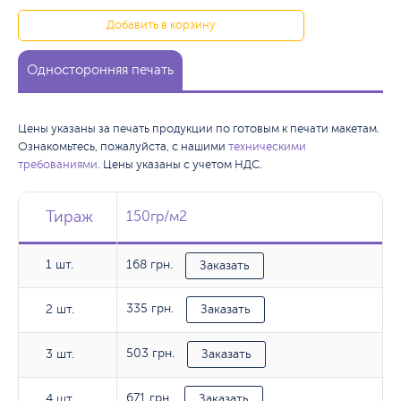
Добавить в корзину
Односторонняя печать
Цены указаны за печать продукции по готовым к печати макетам.
Ознакомьтесь, пожалуйста, с нашими
техническими
требованиями
. Цены указаны с учетом НДС.
Тираж
Тираж
Тираж
150гр/м2
150гр/м2
1 шт.
168 грн.
1 шт.
Заказать
335 грн.
2 шт.
2 шт.
Заказать
503 грн.
3 шт.
3 шт.
Заказать
671 грн.
4 шт.
4 шт.
Заказать