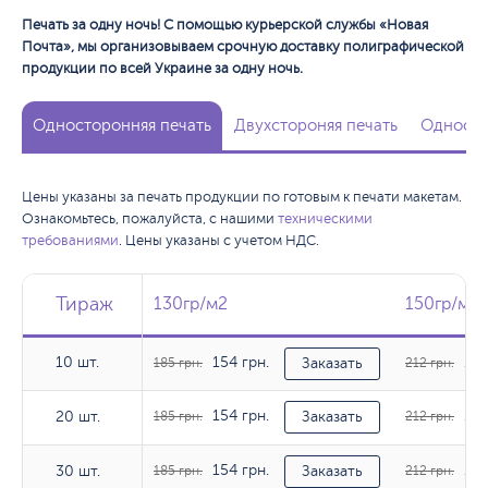
Печать за одну ночь! С помощью курьерской службы «Новая
Почта», мы организовываем срочную доставку полиграфической
продукции по всей Украине за одну ночь.
Односторонняя печать
Двухстороняя печать
Односто
Цены указаны за печать продукции по готовым к печати макетам.
Ознакомьтесь, пожалуйста, с нашими
техническими
требованиями
. Цены указаны с учетом НДС.
Тираж
Тираж
Тираж
130гр/м2
130гр/м2
150гр/м2
150гр/м2
10 шт.
154 грн.
176
10 шт.
185 грн.
Заказать
212 грн.
154 грн.
176
20 шт.
20 шт.
185 грн.
Заказать
212 грн.
154 грн.
176
30 шт.
30 шт.
185 грн.
Заказать
212 грн.