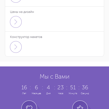
Цены на дизайн
Конструктор макетов
Мы с Вами
16
:
6
:
4
:
23
:
51
:
37
Лет
Месяцев
Дня
Часа
Минута
Секунд