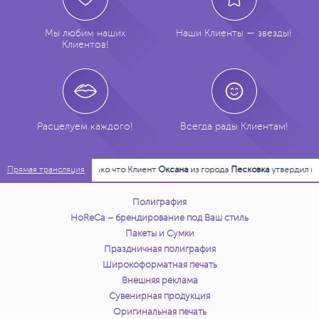
Мы любим наших
Наши Клиенты — звезды!
Клиентов!
Расцелуем каждого!
Всегда рады Клиентам!
23:44:33
Только что Клиент
Оксана
из города
Песковка
утвердил в печать 
Прямая трансляция
Полиграфия
HoReCa – брендирование под Ваш стиль
Пакеты и Сумки
Праздничная полиграфия
Широкоформатная печать
Внешняя реклама
Сувенирная продукция
Оригинальная печать