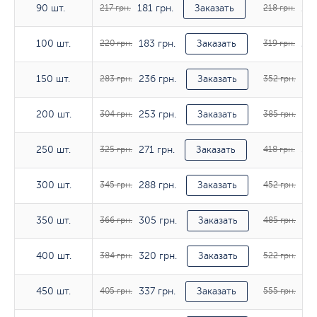
181 грн.
182
90 шт.
90 шт.
217 грн.
Заказать
218 грн.
183 грн.
266
100 шт.
100 шт.
220 грн.
Заказать
319 грн.
236 грн.
294
150 шт.
150 шт.
283 грн.
Заказать
352 грн.
253 грн.
321
200 шт.
200 шт.
304 грн.
Заказать
385 грн.
271 грн.
349
250 шт.
250 шт.
325 грн.
Заказать
418 грн.
288 грн.
376
300 шт.
300 шт.
345 грн.
Заказать
452 грн.
305 грн.
404
350 шт.
350 шт.
366 грн.
Заказать
485 грн.
320 грн.
435
400 шт.
400 шт.
384 грн.
Заказать
522 грн.
337 грн.
463
450 шт.
450 шт.
405 грн.
Заказать
555 грн.