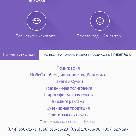
Клиентов!
652 грн.
110 шт.
Заказать
656 грн.
120 шт.
Заказать
Расцелуем каждого!
Всегда рады Клиентам!
822 грн.
130 шт.
Заказать
12:29:37
Мы только что получили макет продукции:
Плакат А2
от Кли
Прямая трансляция
826 грн.
140 шт.
Заказать
Полиграфия
829 грн.
150 шт.
Заказать
HoReCa – брендирование под Ваш стиль
Пакеты и Сумки
833 грн.
160 шт.
Заказать
Праздничная полиграфия
Широкоформатная печать
Внешняя реклама
924 грн.
170 шт.
Заказать
Сувенирная продукция
Оригинальная печать
928 грн.
180 шт.
Заказать
Прием заказов по тел. в Киеве :
(044) 360-71-71 (050) 315-35-20 (093) 170-03-88 (067) 327-59-
932 грн.
190 шт.
Заказать
79