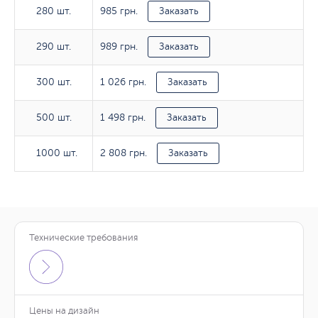
985 грн.
280 шт.
280 шт.
Заказать
989 грн.
290 шт.
290 шт.
Заказать
1 026 грн.
300 шт.
300 шт.
Заказать
1 498 грн.
500 шт.
500 шт.
Заказать
2 808 грн.
1000 шт.
1000 шт.
Заказать
Технические требования
Тираж
180*50/мм
272 грн.
10 шт.
Заказать
Цены на дизайн