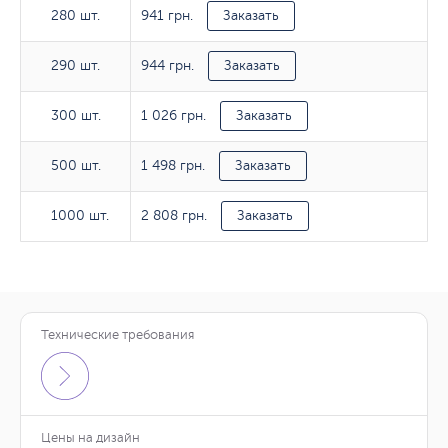
941 грн.
280 шт.
280 шт.
Заказать
944 грн.
290 шт.
290 шт.
Заказать
1 026 грн.
300 шт.
300 шт.
Заказать
1 498 грн.
500 шт.
500 шт.
Заказать
2 808 грн.
1000 шт.
1000 шт.
Заказать
Технические требования
Тираж
180*50/мм
272 грн.
10 шт.
Заказать
Цены на дизайн