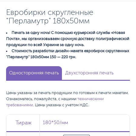
Евробирки скругленные
"Перламутр" 180x50мм
Печать за одну ночь! С помощью курьерской службы «Новая
Почта», мы организовываем срочную доставку полиграфической
продукции по всей Украине за одну ночь.
Стоимость разработки дизайн-макета евробирок скругленных
"Перламутр" 180х50мм 150 — 220 грн.
Односторонняя печать
Двухсторонняя печать
Цены указаны за печать продукции по готовым к печати макетам.
Ознакомьтесь, пожалуйста, с нашими
техническими
требованиями
. Цены указаны с учетом НДС.
Тираж
Тираж
Тираж
180*50/мм
180*50/мм