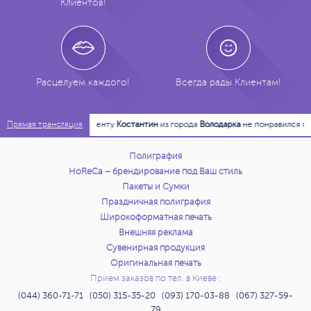
Клиентов!
666 грн.
110 шт.
Заказать
678 грн.
120 шт.
Заказать
Расцелуем каждого!
Всегда рады Клиентам!
743 грн.
130 шт.
Заказать
21:14:59
Клиенту
Костантин
из города
Володарка
не понравился маке
Прямая трансляция
747 грн.
140 шт.
Заказать
Полиграфия
750 грн.
150 шт.
Заказать
HoReCa – брендирование под Ваш стиль
Пакеты и Сумки
754 грн.
160 шт.
Заказать
Праздничная полиграфия
Широкоформатная печать
Внешняя реклама
764 грн.
170 шт.
Заказать
Сувенирная продукция
Оригинальная печать
768 грн.
180 шт.
Заказать
Прием заказов по тел. в Киеве :
(044) 360-71-71 (050) 315-35-20 (093) 170-03-88 (067) 327-59-
771 грн.
190 шт.
Заказать
79