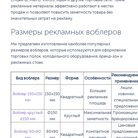
Епіцентр, Metro, VARUS, Ашан и другие торговые сети. Такие
рекламные материалы эффективно работают в местах
продаж и позволяют повысить заметность товара без
значительных затрат на рекламу.
Размеры рекламных воблеров
Мы предлагаем изготовление наиболее популярных
размеров воблеров, которые используются для оформления
торговых полок, холодильного оборудования, бренд-зон и
рекламных стоек.
Рекомендуем
Вид воблера
Размер
Форма
Особенности
применени
Акции,
Большая
Воблер 150×150
150×150
новинки,
Квадратный
рекламная
мм
мм
специальны
площадь
предложени
Воблер круглый
Ø150
Максимальная
Промоакции
Круглый
d150 мм
мм
заметность
брендирован
Ценовые
Воблер 90×90
90×90
Компактное
предложения
Квадратный
мм
мм
решение
акционные