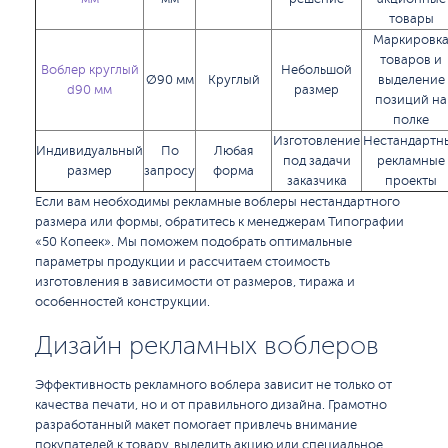
товары
Маркировк
товаров и
Воблер круглый
Небольшой
Ø90 мм
Круглый
выделение
d90 мм
размер
позиций на
полке
Изготовление
Нестандартн
Индивидуальный
По
Любая
под задачи
рекламные
размер
запросу
форма
заказчика
проекты
Если вам необходимы рекламные воблеры нестандартного
размера или формы, обратитесь к менеджерам Типографии
«50 Копеек». Мы поможем подобрать оптимальные
параметры продукции и рассчитаем стоимость
изготовления в зависимости от размеров, тиража и
особенностей конструкции.
Дизайн рекламных воблеров
Эффективность рекламного воблера зависит не только от
качества печати, но и от правильного дизайна. Грамотно
разработанный макет помогает привлечь внимание
покупателей к товару, выделить акцию или специальное