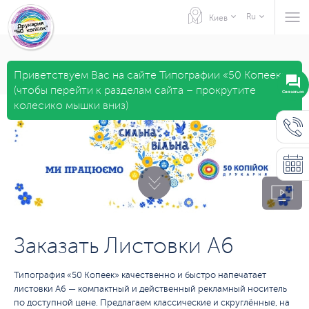
Ru
Киев
Приветствуем Вас на сайте Типографии «50 Копеек»
(чтобы перейти к разделам сайта – прокрутите
Связаться
колесико мышки вниз)
Заказать Листовки А6
Типография «50 Копеек» качественно и быстро напечатает
листовки А6 — компактный и действенный рекламный носитель
по доступной цене. Предлагаем классические и скруглённые, на