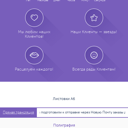
Лет
Месяцев
Дней
Часов
Минут
Секунды
Мы любим наших
Наши Клиенты — звезды!
Клиентов!
Расцелуем каждого!
Всегда рады Клиентам!
Листовки А6
11:36:54
Мы подготовили к отправке через Новую Почту заказы для
Прямая трансляция
Полиграфия