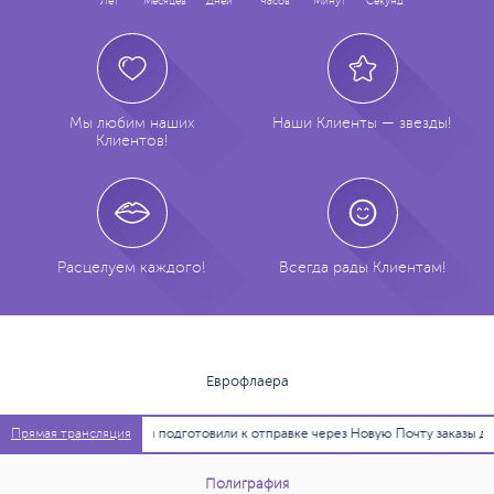
Лет
Месяцев
Дней
Часов
Минут
Секунд
Мы любим наших
Наши Клиенты — звезды!
Клиентов!
Расцелуем каждого!
Всегда рады Клиентам!
Еврофлаера
11:36:54
Мы подготовили к отправке через Новую Почту заказы для
Прямая трансляция
Полиграфия