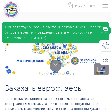
Ru
Киев
Приветствуем Вас на сайте Типографии «50 Копеек»
(чтобы перейти к разделам сайта – прокрутите
Связаться
колесико мышки вниз)
Заказать еврофлаеры
Типография «50 Копеек» качественно и быстро напечатает
еврофлаеры для рекламы, акций и промо по доступной цене.
Предлагаем классические, скруглённые и на офсетной бумаге — с