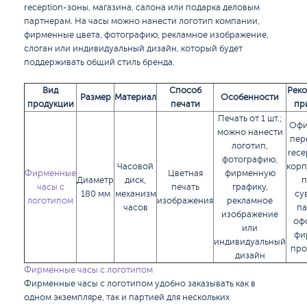
reception-зоны, магазина, салона или подарка деловым
партнерам. На часы можно нанести логотип компании,
фирменные цвета, фотографию, рекламное изображение,
слоган или индивидуальный дизайн, который будет
поддерживать общий стиль бренда.
Вид
Способ
Рек
Размер
Материал
Особенности
продукции
печати
пр
Печать от 1 шт.;
Офис
можно нанести
пер
логотип,
rece
фотографию,
Часовой
кор
Фирменные
Цветная
фирменную
Диаметр
диск,
п
часы с
печать
графику,
180 мм
механизм
су
логотипом
изображения
рекламное
часов
па
изображение
оф
или
фи
индивидуальный
про
дизайн
Фирменные часы с логотипом
Фирменные часы с логотипом удобно заказывать как в
одном экземпляре, так и партией для нескольких