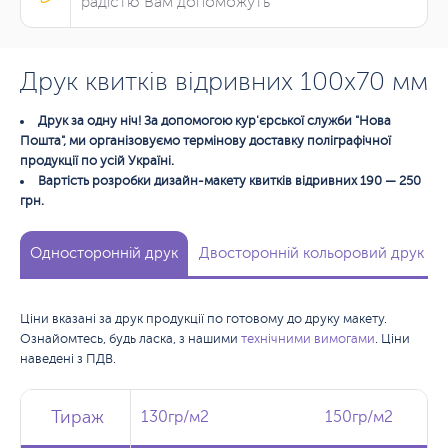
радістю Вам допоможуть
Друк квитків відривних 100х70 мм
Друк за одну ніч! За допомогою кур'єрської служби "Нова
Пошта", ми організовуємо термінову доставку поліграфічної
продукції по усій Україні.
Вартість розробки дизайн-макету квитків відривних 190 — 250
грн.
Односторонній друк
Двосторонній кольоровий друк
Ціни вказані за друк продукції по готовому до друку макету.
Ознайомтесь, будь ласка, з нашими
технічними вимогами
. Ціни
наведені з ПДВ.
Тираж
Тираж
Тираж
130гр/м2
130гр/м2
150гр/м2
150гр/м2