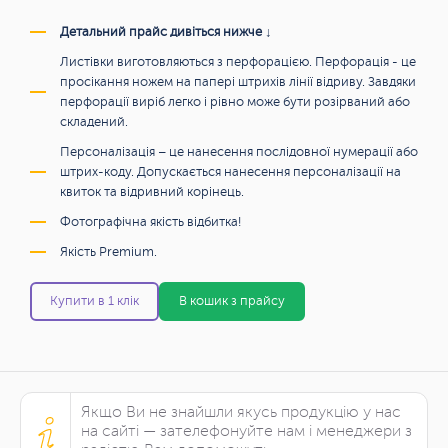
Детальний прайс дивіться нижче ↓
Листівки виготовляються з перфорацією. Перфорація - це
просікання ножем на папері штрихів лінії відриву. Завдяки
перфорації виріб легко і рівно може бути розірваний або
складений.
Персоналізація – це нанесення послідовної нумерації або
штрих-коду. Допускається нанесення персоналізації на
квиток та відривний корінець.
Фотографічна якість відбитка!
Якість Premium.
Купити в 1 клік
В кошик з прайсу
Якщо Ви не знайшли якусь продукцію у нас
на сайті — зателефонуйте нам і менеджери з