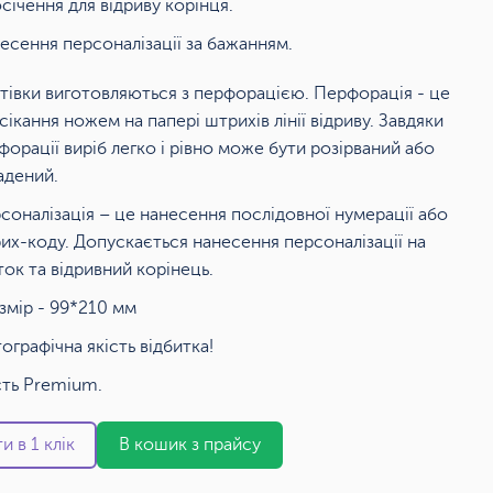
січення для відриву корінця.
есення персоналізації за бажанням.
тівки виготовляються з перфорацією. Перфорація - це
сікання ножем на папері штрихів лінії відриву. Завдяки
форації виріб легко і рівно може бути розірваний або
адений.
соналізація – це нанесення послідовної нумерації або
их-коду. Допускається нанесення персоналізації на
ток та відривний корінець.
змір - 99*210 мм
ографічна якість відбитка!
сть Premium.
и в 1 клік
В кошик з прайсу