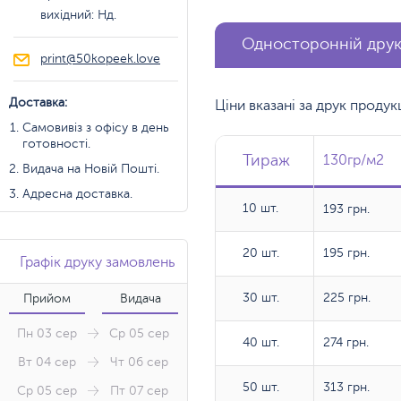
вихідний: Нд.
Односторонній дру
print@50kopeek.love
Доставка:
Ціни вказані за друк проду
Самовивіз з офісу в день
готовності.
Тираж
Тираж
Тираж
130гр/м2
130гр/м2
Видача на Новій Пошті.
Адресна доставка.
10 шт.
10 шт.
193 грн.
20 шт.
20 шт.
195 грн.
Графік друку замовлень
30 шт.
30 шт.
225 грн.
Прийом
Видача
Пн 03 сер
Ср 05 сер
40 шт.
40 шт.
274 грн.
Вт 04 сер
Чт 06 сер
50 шт.
50 шт.
313 грн.
Ср 05 сер
Пт 07 сер