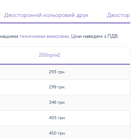
Двосторонній кольоровий друк
Двосторонн
 з нашими
технічними вимогами
. Ціни наведені з ПДВ.
200гр/м2
200гр/м2
293 грн.
299 грн.
346 грн.
405 грн.
450 грн.