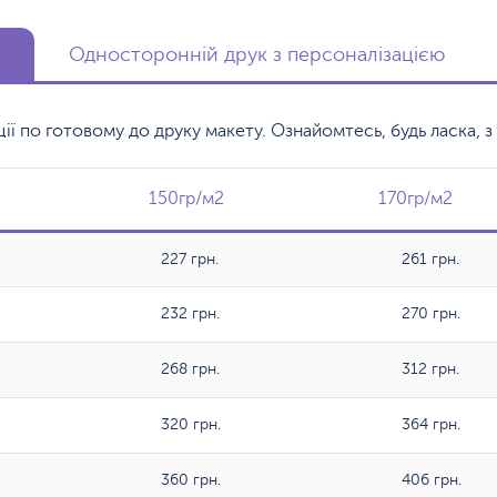
к
Односторонній друк з персоналізацією
кції по готовому до друку макету. Ознайомтесь, будь ласка,
150гр/м2
150гр/м2
170гр/м2
170гр/м2
227 грн.
261 грн.
232 грн.
270 грн.
268 грн.
312 грн.
320 грн.
364 грн.
360 грн.
406 грн.