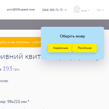
print@50kopeek.love
(044) 360-71-71
Ua
Київ
Оберіть мову
дійсні на липень— серпень 2026 року
Українська
Російська
ривний квиток євроформату
193
а:
грн.
колір:
мір: 99х210 мм.*