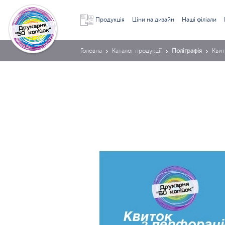
Продукція
Ціни на дизайн
Наші філіали
Головна
Каталог продукції
Поліграфія
Квит