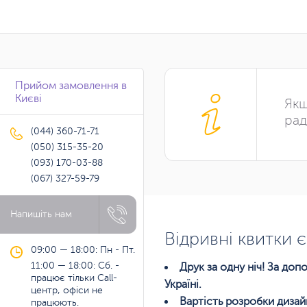
Прийом замовлення в
Києві
Якщ
рад
(044) 360-71-71
(050) 315-35-20
(093) 170-03-88
(067) 327-59-79
Напишіть нам
Відривні квитки 
09:00 — 18:00: Пн - Пт.
11:00 — 18:00: Сб. -
Друк за одну ніч! За до
працює тільки Call-
Україні.
центр, офіси не
Вартість розробки дизай
працюють.