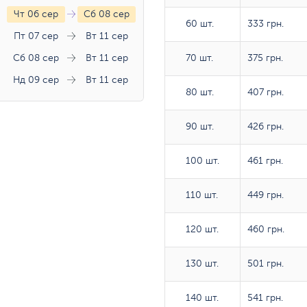
Чт 06 сер
Сб 08 сер
60 шт.
60 шт.
333 грн.
Пт 07 сер
Вт 11 сер
Сб 08 сер
Вт 11 сер
70 шт.
70 шт.
375 грн.
Нд 09 сер
Вт 11 сер
80 шт.
80 шт.
407 грн.
90 шт.
90 шт.
426 грн.
100 шт.
100 шт.
461 грн.
110 шт.
110 шт.
449 грн.
120 шт.
120 шт.
460 грн.
130 шт.
130 шт.
501 грн.
140 шт.
140 шт.
541 грн.