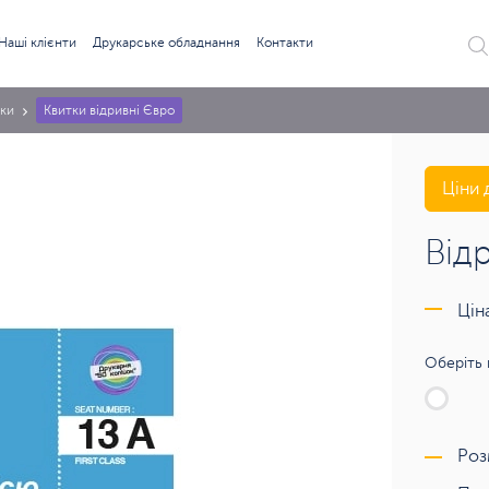
Наші клієнти
Друкарське обладнання
Контакти
ки
Квитки відривні Євро
Ціни 
Від
Цін
Оберіть 
Роз