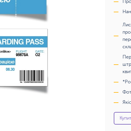
Про
Нан
Лис
про
пер
скл
Пер
штр
кви
*Ро
Фот
Які
Купит