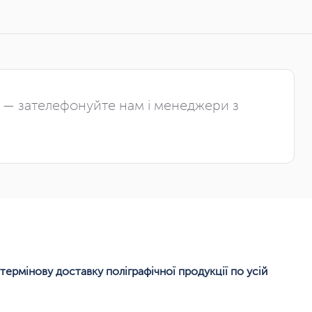
і — зателефонуйте нам і менеджери з
термінову доставку поліграфічної продукції по усій