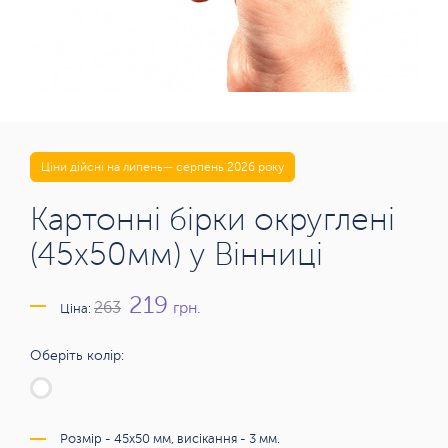
Ціни дійсні на липень— серпень 2026 року
Картонні бірки округлені
(45х50мм) у Вінниці
219
грн.
263
Ціна:
Оберіть колір:
Розмір - 45х50 мм, висікання - 3 мм.