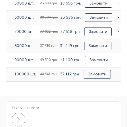
19 656 грн.
50000 шт.
50000 шт.
23 588 грн.
Замовити
-
23 586 грн.
60000 шт.
60000 шт.
28 304 грн.
Замовити
-
27 518 грн.
70000 шт.
70000 шт.
33 022 грн.
Замовити
-
31 449 грн.
80000 шт.
80000 шт.
37 739 грн.
Замовити
-
41 100 грн.
90000 шт.
90000 шт.
49 320 грн.
Замовити
-
37 117 грн.
100000 шт.
100000 шт.
44 541 грн.
Замовити
-
Технічні вимоги
Тираж
170гр/м2
200