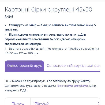
Картонні бірки округлені 45х50
мм
Стандартний отвір — 3 мм, за запитом виготовляємо 4 мм, 5
мм, 6 мм.
Бірки з двома отворами виготовляємо по запиту. Для
отримання ціни та замовлення бирок з двома отворами
зверніться до менеджера.
Вартість розробки дизайн-макету картонних бірок округлених
45х50 мм 125 — 200 грн.
Односторонній друк
Односторонній друк із ламінацією
Ціни вказані за друк продукції по готовому до друку макету.
Ознайомтесь, будь ласка, з нашими
технічними вимогами
. Ціни
наведені з ПДВ.
Тираж
Тираж
Тираж
170гр/м2
170гр/м2
200
200