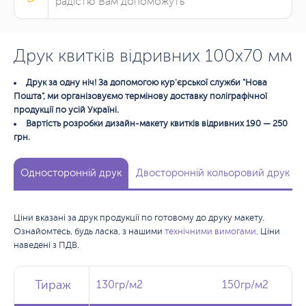
радістю Вам допоможуть
Друк квитків відривних 100х70 мм
Друк за одну ніч! За допомогою кур'єрської служби "Нова
Пошта", ми організовуємо термінову доставку поліграфічної
продукції по усій Україні.
Вартість розробки дизайн-макету квитків відривних 190 — 250
грн.
Односторонній друк
Двосторонній кольоровий друк
Ціни вказані за друк продукції по готовому до друку макету.
Ознайомтесь, будь ласка, з нашими
технічними вимогами
. Ціни
наведені з ПДВ.
Тираж
Тираж
Тираж
130гр/м2
130гр/м2
150гр/м2
150гр/м2