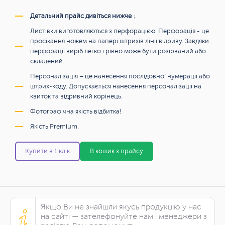
Детальний прайс дивіться нижче ↓
Листівки виготовляються з перфорацією. Перфорація - це
просікання ножем на папері штрихів лінії відриву. Завдяки
перфорації виріб легко і рівно може бути розірваний або
складений.
Персоналізація – це нанесення послідовної нумерації або
штрих-коду. Допускається нанесення персоналізації на
квиток та відривний корінець.
Фотографічна якість відбитка!
Якість Premium.
Купити в 1 клік
В кошик з прайсу
Якщо Ви не знайшли якусь продукцію у нас
на сайті — зателефонуйте нам і менеджери з