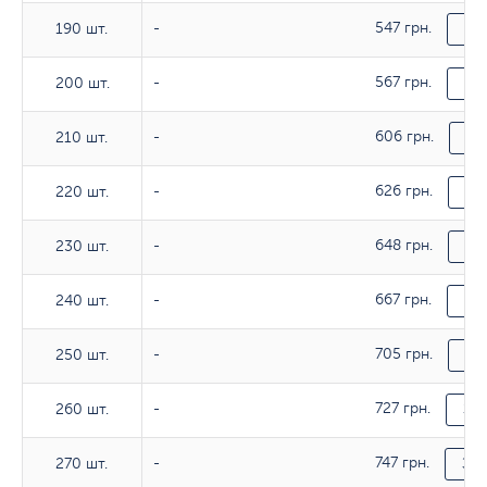
547 грн.
190 шт.
190 шт.
-
За
567 грн.
200 шт.
200 шт.
-
За
606 грн.
210 шт.
210 шт.
-
За
626 грн.
220 шт.
220 шт.
-
За
648 грн.
230 шт.
230 шт.
-
За
667 грн.
240 шт.
240 шт.
-
За
705 грн.
250 шт.
250 шт.
-
За
727 грн.
260 шт.
260 шт.
-
За
747 грн.
270 шт.
270 шт.
-
За