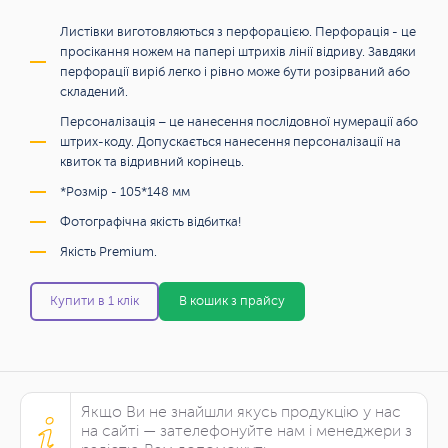
Листівки виготовляються з перфорацією. Перфорація - це
просікання ножем на папері штрихів лінії відриву. Завдяки
перфорації виріб легко і рівно може бути розірваний або
складений.
Персоналізація – це нанесення послідовної нумерації або
штрих-коду. Допускається нанесення персоналізації на
квиток та відривний корінець.
*Розмір - 105*148 мм
Фотографічна якість відбитка!
Якість Premium.
Купити в 1 клік
В кошик з прайсу
Якщо Ви не знайшли якусь продукцію у нас
на сайті — зателефонуйте нам і менеджери з