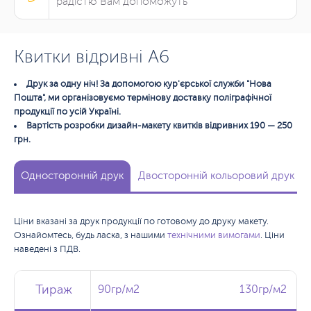
радістю Вам допоможуть
Квитки відривні А6
Друк за одну ніч! За допомогою кур'єрської служби "Нова
Пошта", ми організовуємо термінову доставку поліграфічної
продукції по усій Україні.
Вартість розробки дизайн-макету квитків відривних 190 — 250
грн.
Односторонній друк
Двосторонній кольоровий друк
Ціни вказані за друк продукції по готовому до друку макету.
Ознайомтесь, будь ласка, з нашими
технічними вимогами
. Ціни
наведені з ПДВ.
Тираж
Тираж
Тираж
90гр/м2
90гр/м2
130гр/м2
130гр/м2