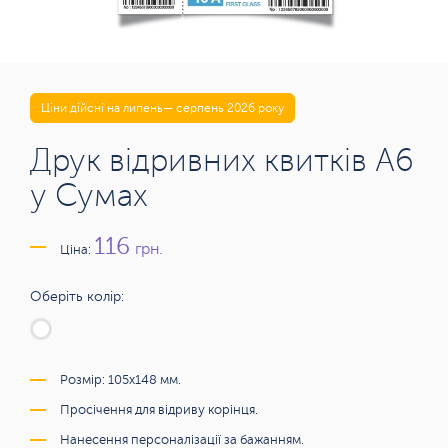
Ціни дійсні на липень— серпень 2026 року
Друк відривних квитків А6
у Сумах
116
грн.
Ціна:
Оберіть колір:
Розмір: 105х148 мм.
Просічення для відриву корінця.
Нанесення персоналізації за бажанням.