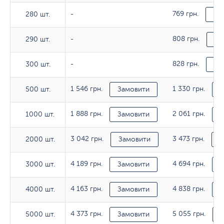
769 грн.
280 шт.
280 шт.
-
За
808 грн.
290 шт.
290 шт.
-
За
828 грн.
300 шт.
300 шт.
-
За
1 546 грн.
1 330 грн.
500 шт.
500 шт.
Замовити
З
1 888 грн.
2 061 грн.
1000 шт.
1000 шт.
Замовити
З
3 042 грн.
3 473 грн.
2000 шт.
2000 шт.
Замовити
З
4 189 грн.
4 694 грн.
3000 шт.
3000 шт.
Замовити
З
4 163 грн.
4 838 грн.
4000 шт.
4000 шт.
Замовити
З
4 373 грн.
5 055 грн.
5000 шт.
5000 шт.
Замовити