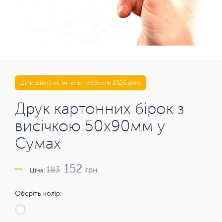
Ціни дійсні на липень— серпень 2026 року
Друк картонних бірок з
висічкою 50х90мм у
Сумах
152
грн.
183
Ціна:
Оберіть колір: