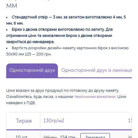
мм
Стандартний отвір — 3 мм, за запитом виготовляємо 4 мм, 5
мм, 6 мм.
Бірки з двома отворами виготовляємо по запиту. Для
отримання ціни та замовлення бирок з двома отворами
зверніться до менеджера.
Вартість розробки дизайн-макету картонних бірок з висічкою
50х90 мм 125 — 200 грн.
Односторонній друк
Односторонній друк із ламінацією
Ціни вказані за друк продукції по готовому до друку макету.
Ознайомтесь, будь ласка, з нашими
технічними вимогами
. Ціни
наведені з ПДВ.
Тираж
Тираж
Тираж
130гр/м2
130гр/м2
150
150
10 шт.
154 грн.
10 шт.
185 грн.
Замовити
212 г