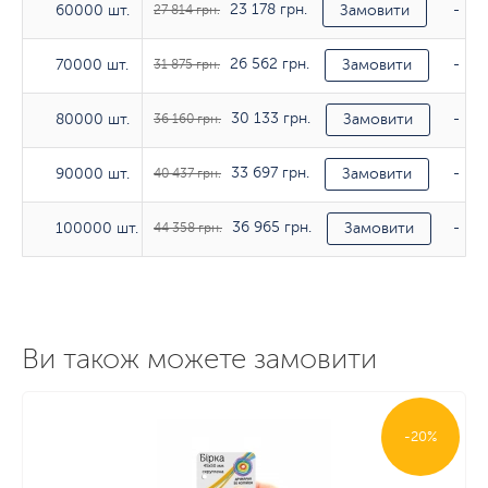
23 178 грн.
60000 шт.
60000 шт.
27 814 грн.
Замовити
-
26 562 грн.
70000 шт.
70000 шт.
31 875 грн.
Замовити
-
30 133 грн.
80000 шт.
80000 шт.
36 160 грн.
Замовити
-
33 697 грн.
90000 шт.
90000 шт.
40 437 грн.
Замовити
-
36 965 грн.
100000 шт.
100000 шт.
44 358 грн.
Замовити
-
Ви також можете замовити
Тираж
130гр/м2
150
-20%
Тираж
Тираж
Тираж
250гр/м2
250гр/м2
250гр/м2
350
350
350
280 грн.
10 шт.
336 грн.
Замовити
388 г