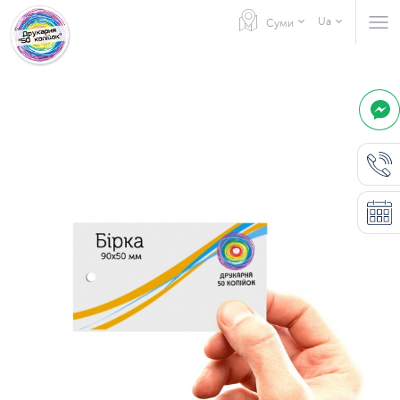
Ua
Суми