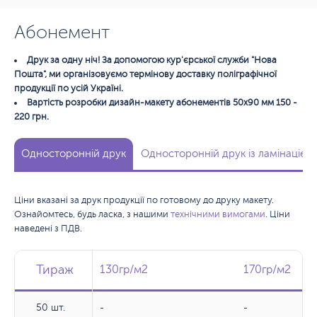
Абонемент
Друк за одну ніч! За допомогою кур'єрської служби "Нова
Пошта", ми організовуємо термінову доставку поліграфічної
продукції по усій Україні.
Вартість розробки дизайн-макету абонементів 50х90 мм 150 -
220 грн.
Односторонній друк
Односторонній друк із ламінацією
Ціни вказані за друк продукції по готовому до друку макету.
Ознайомтесь, будь ласка, з нашими
технічними вимогами
. Ціни
наведені з ПДВ.
Тираж
Тираж
Тираж
130гр/м2
130гр/м2
170гр/м2
170гр/м2
50 шт.
50 шт.
-
-