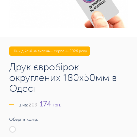
Ціни дійсні на липень— серпень 2026 року
Друк євробірок
округлених 180х50мм в
Одесі
174
грн.
209
Ціна:
Оберіть колір: