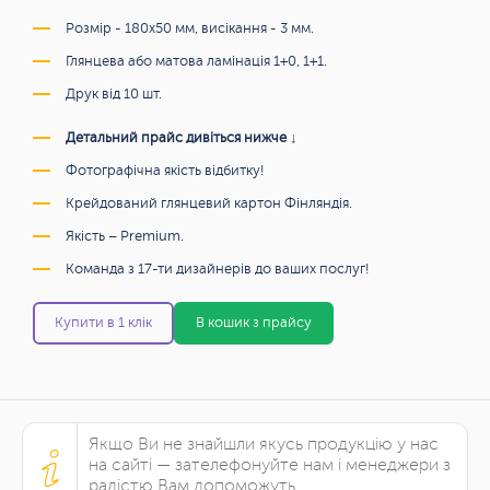
Розмір - 180х50 мм, висікання - 3 мм.
Глянцева або матова ламінація 1+0, 1+1.
Друк від 10 шт.
Детальний прайс дивіться нижче ↓
Фотографічна якість відбитку!
Крейдований глянцевий картон Фінляндія.
Якість – Premium.
Команда з 17-ти дизайнерів до ваших послуг!
Купити в 1 клік
В кошик з прайсу
Якщо Ви не знайшли якусь продукцію у нас
на сайті — зателефонуйте нам і менеджери з
радістю Вам допоможуть