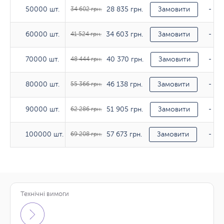
28 835 грн.
50000 шт.
50000 шт.
34 602 грн.
Замовити
-
34 603 грн.
60000 шт.
60000 шт.
41 524 грн.
Замовити
-
40 370 грн.
70000 шт.
70000 шт.
48 444 грн.
Замовити
-
46 138 грн.
80000 шт.
80000 шт.
55 366 грн.
Замовити
-
51 905 грн.
90000 шт.
90000 шт.
62 286 грн.
Замовити
-
57 673 грн.
100000 шт.
100000 шт.
69 208 грн.
Замовити
-
Технічні вимоги
Тираж
170гр/м2
200