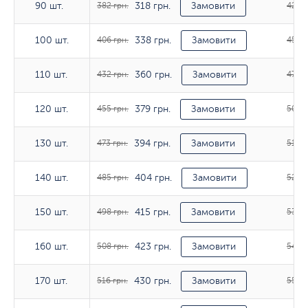
318 грн.
90 шт.
90 шт.
382 грн.
Замовити
423 г
338 грн.
100 шт.
100 шт.
406 грн.
Замовити
453 г
360 грн.
110 шт.
110 шт.
432 грн.
Замовити
478 г
379 грн.
120 шт.
120 шт.
455 грн.
Замовити
500 г
394 грн.
130 шт.
130 шт.
473 грн.
Замовити
515 г
404 грн.
140 шт.
140 шт.
485 грн.
Замовити
524 г
415 грн.
150 шт.
150 шт.
498 грн.
Замовити
537 г
423 грн.
160 шт.
160 шт.
508 грн.
Замовити
545 г
430 грн.
170 шт.
170 шт.
516 грн.
Замовити
552 г