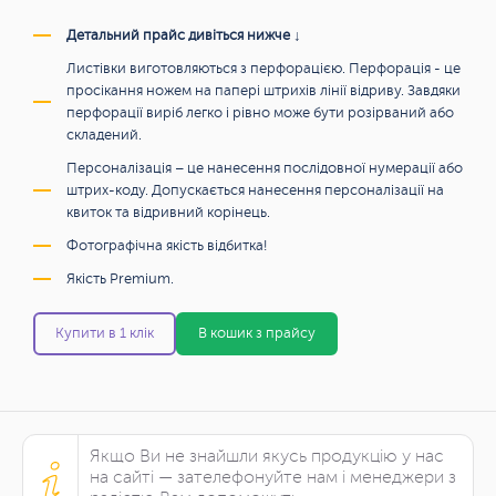
Детальний прайс дивіться нижче ↓
Листівки виготовляються з перфорацією. Перфорація - це
просікання ножем на папері штрихів лінії відриву. Завдяки
перфорації виріб легко і рівно може бути розірваний або
складений.
Персоналізація – це нанесення послідовної нумерації або
штрих-коду. Допускається нанесення персоналізації на
квиток та відривний корінець.
Фотографічна якість відбитка!
Якість Premium.
Купити в 1 клік
В кошик з прайсу
Якщо Ви не знайшли якусь продукцію у нас
на сайті — зателефонуйте нам і менеджери з