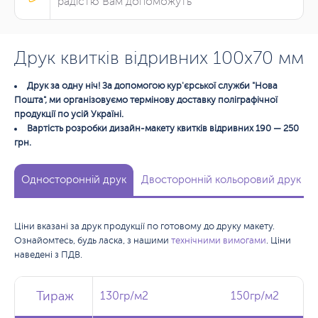
радістю Вам допоможуть
Друк квитків відривних 100х70 мм
Друк за одну ніч! За допомогою кур'єрської служби "Нова
Пошта", ми організовуємо термінову доставку поліграфічної
продукції по усій Україні.
Вартість розробки дизайн-макету квитків відривних 190 — 250
грн.
Односторонній друк
Двосторонній кольоровий друк
Ціни вказані за друк продукції по готовому до друку макету.
Ознайомтесь, будь ласка, з нашими
технічними вимогами
. Ціни
наведені з ПДВ.
Тираж
Тираж
Тираж
130гр/м2
130гр/м2
150гр/м2
150гр/м2