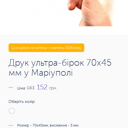
Ціни дійсні на липень— серпень 2026 року
Друк ультра-бірок 70х45
мм у Маріуполі
152
грн.
183
Ціна:
Оберіть колір:
Розмір - 70х45мм, висікання - 3 мм.