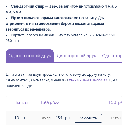
Стандартний отвір — 3 мм, за запитом виготовляємо 4 мм, 5
мм, 6 мм.
Бірки з двома отворами виготовляємо по запиту. Для
отримання ціни та замовлення бирок з двома отворами
зверніться до менеджера.
Вартість розробки дизайн-макету ультрабірки 70х40мм 150 —
250 грн.
Односторонній друк
Двосторонній друк
Односторонн
Ціни вказані за друк продукції по готовому до друку макету.
Ознайомтесь, будь ласка, з нашими
технічними вимогами
. Ціни
наведені з ПДВ.
Тираж
Тираж
Тираж
130гр/м2
130гр/м2
150гр/м2
150гр/м2
10 шт.
154 грн.
17
10 шт.
185 грн.
Замовити
212 грн.