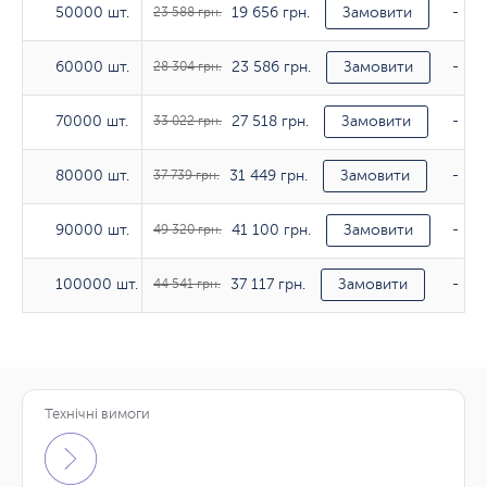
19 656 грн.
50000 шт.
50000 шт.
23 588 грн.
Замовити
-
23 586 грн.
60000 шт.
60000 шт.
28 304 грн.
Замовити
-
27 518 грн.
70000 шт.
70000 шт.
33 022 грн.
Замовити
-
31 449 грн.
80000 шт.
80000 шт.
37 739 грн.
Замовити
-
41 100 грн.
90000 шт.
90000 шт.
49 320 грн.
Замовити
-
37 117 грн.
100000 шт.
100000 шт.
44 541 грн.
Замовити
-
Технічні вимоги
Тираж
170гр/м2
200