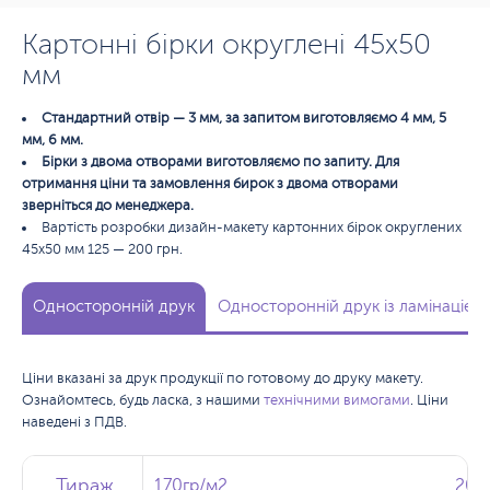
Картонні бірки округлені 45х50
мм
Стандартний отвір — 3 мм, за запитом виготовляємо 4 мм, 5
мм, 6 мм.
Бірки з двома отворами виготовляємо по запиту. Для
отримання ціни та замовлення бирок з двома отворами
зверніться до менеджера.
Вартість розробки дизайн-макету картонних бірок округлених
45х50 мм 125 — 200 грн.
Односторонній друк
Односторонній друк із ламінацією
Ціни вказані за друк продукції по готовому до друку макету.
Ознайомтесь, будь ласка, з нашими
технічними вимогами
. Ціни
наведені з ПДВ.
Тираж
Тираж
Тираж
170гр/м2
170гр/м2
200
200