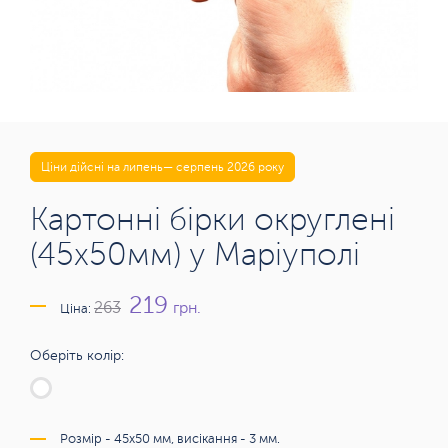
Ціни дійсні на липень— серпень 2026 року
Картонні бірки округлені
(45х50мм) у Маріуполі
219
грн.
263
Ціна:
Оберіть колір:
Розмір - 45х50 мм, висікання - 3 мм.