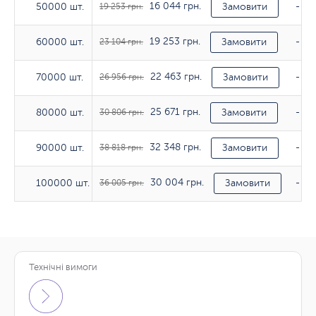
16 044 грн.
50000 шт.
50000 шт.
19 253 грн.
Замовити
-
19 253 грн.
60000 шт.
60000 шт.
23 104 грн.
Замовити
-
22 463 грн.
70000 шт.
70000 шт.
26 956 грн.
Замовити
-
25 671 грн.
80000 шт.
80000 шт.
30 806 грн.
Замовити
-
32 348 грн.
90000 шт.
90000 шт.
38 818 грн.
Замовити
-
30 004 грн.
100000 шт.
100000 шт.
36 005 грн.
Замовити
-
Технічні вимоги
Тираж
170гр/м2
200