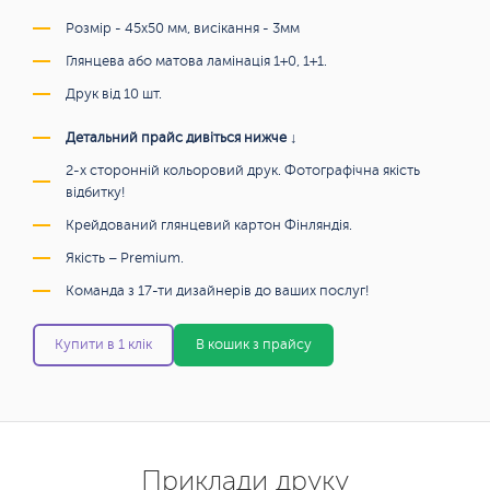
Розмір - 45х50 мм, висікання - 3мм
Глянцева або матова ламінація 1+0, 1+1.
Друк від 10 шт.
Детальний прайс дивіться нижче ↓
2-х сторонній кольоровий друк. Фотографічна якість
відбитку!
Крейдований глянцевий картон Фінляндія.
Якість – Premium.
Команда з 17-ти дизайнерів до ваших послуг!
Купити в 1 клік
В кошик з прайсу
Приклади друку