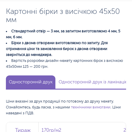
Картонні бірки з висічкою 45х50
мм
Стандартний отвір — 3 мм, за запитом виготовляємо 4 мм, 5
мм, 6 мм.
Бірки з двома отворами виготовляємо по запиту. Для
отримання ціни та замовлення бирок з двома отворами
зверніться до менеджера.
Вартість розробки дизайн-макету картонних бірок з висічкою
45х50мм 125 — 200 грн.
Односторонній друк
Односторонній друк із ламінацією
Ціни вказані за друк продукції по готовому до друку макету.
Ознайомтесь, будь ласка, з нашими
технічними вимогами
. Ціни
наведені з ПДВ.
Тираж
Тираж
Тираж
170гр/м2
170гр/м2
200
200