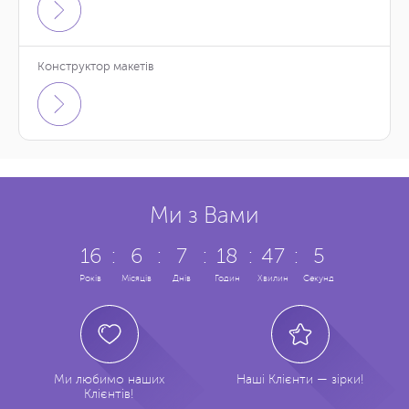
Конструктор макетів
Ми з Вами
16
:
6
:
7
:
18
:
47
:
6
Років
Місяців
Днів
Годин
Хвилин
Секунд
Ми любимо наших
Наші Клієнти — зірки!
Клієнтів!