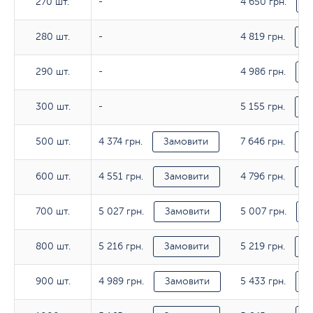
4 650 грн.
270 шт.
270 шт.
-
З
4 819 грн.
280 шт.
280 шт.
-
З
4 986 грн.
290 шт.
290 шт.
-
З
5 155 грн.
300 шт.
300 шт.
-
З
4 374 грн.
7 646 грн.
500 шт.
500 шт.
Замовити
З
4 551 грн.
4 796 грн.
600 шт.
600 шт.
Замовити
З
5 027 грн.
5 007 грн.
700 шт.
700 шт.
Замовити
З
5 216 грн.
5 219 грн.
800 шт.
800 шт.
Замовити
З
4 989 грн.
5 433 грн.
900 шт.
900 шт.
Замовити
З