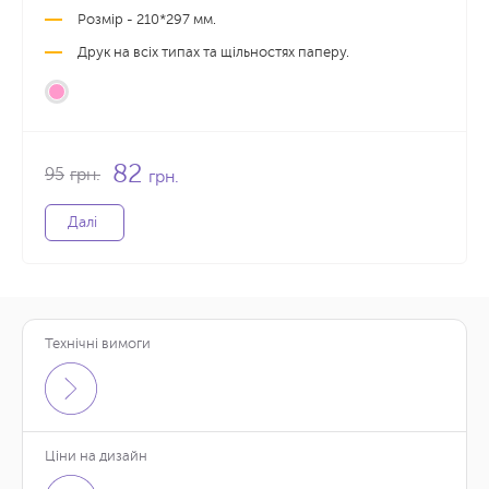
Розмір - 210*297 мм.
Друк на всіх типах та щільностях паперу.
82
95
грн.
грн.
Далі
Технічні вимоги
Ціни на дизайн