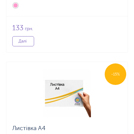
133
грн.
Далі
-15%
Листівка А4