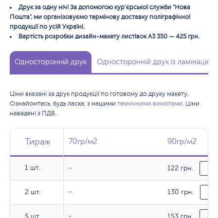
Друк за одну ніч! За допомогою кур'єрської служби "Нова
Пошта", ми організовуємо термінову доставку поліграфічної
продукції по усій Україні.
Вартість розробки дизайн-макету листівок А3 350 — 425 грн.
Односторонній друк
Односторонній друк із ламінацією
Ціни вказані за друк продукції по готовому до друку макету.
Ознайомтесь, будь ласка, з нашими
технічними вимогами
. Ціни
наведені з ПДВ.
Тираж
Тираж
Тираж
70гр/м2
70гр/м2
90гр/м2
90гр/м2
1 шт.
122 грн.
1 шт.
-
За
130 грн.
2 шт.
2 шт.
-
За
153 грн.
5 шт.
5 шт.
-
За