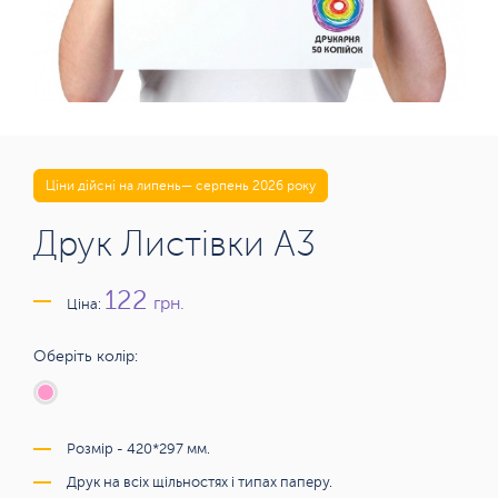
Ціни дійсні на липень— серпень 2026 року
Друк Листівки А3
122
грн.
Ціна:
Оберіть колір:
Розмір - 420*297 мм.
Друк на всіх щільностях і типах паперу.