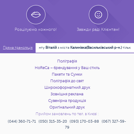
Розцілуємо кожного!
Завжди раді Клієнтам!
18:29:10
Клієнту
Віталій
з міста
Калинівка(Васильківський р-н.)
тільки що вис
Пряма трансляція
Поліграфія
HoReCa – брендування у Ваш стиль
Пакети та Сумки
Поліграфія до свят
Широкоформатний друк
Зовнішня реклама
Сувенірна продукція
Оригінальний друк
Прийом замовлень по тел. в Києві :
(044) 360-71-71 (050) 315-35-20 (093) 170-03-88 (067) 327-59-
79