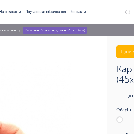
Наші клієнти
Друкарське обладнання
Контакти
и картонні
Картонні бірки округлені (45х50мм)
Ціни 
Кар
(45
Цін
Оберіть 