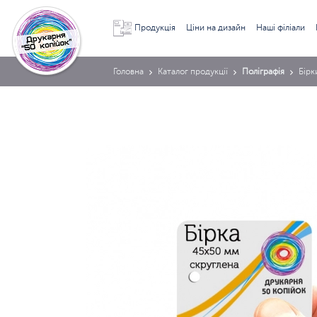
Продукція
Ціни на дизайн
Наші філіали
Головна
Каталог продукції
Поліграфія
Бірк