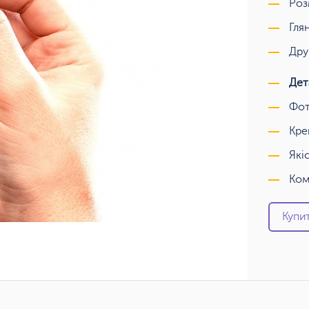
Роз
Гля
Дру
Дет
Фот
Кре
Які
Ком
Купит