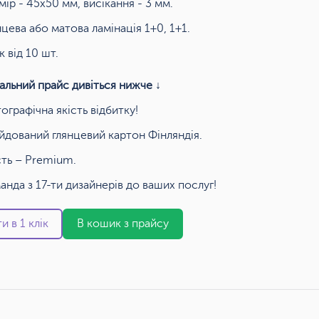
мір - 45х50 мм, висікання - 3 мм.
нцева або матова ламінація 1+0, 1+1.
к від 10 шт.
альний прайс дивіться нижче ↓
ографічна якість відбитку!
йдований глянцевий картон Фінляндія.
сть – Premium.
анда з 17-ти дизайнерів до ваших послуг!
и в 1 клік
В кошик з прайсу