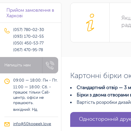
Прийом замовлення в
Харкові
Якщ
рад
(057) 780-02-30
(093) 170-02-55
(050) 450-53-77
(067) 470-95-78
Напишіть нам
Картонні бірки о
09:00 — 18:00: Пн - Пт.
11:00 — 18:00: Сб. -
Стандартний отвір — 3 м
працює тільки Call-
Бірки з двома отворами 
центр, офіси не
Вартість розробки дизай
працюють.
вихідний: Нд.
Односторонній дру
info@50kopeek.love