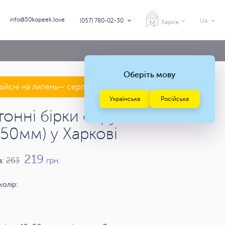
info@50kopeek.love
(057) 780-02-30
Ua
Харків
Оберіть мову
дійсні на липень— серпень 2026 року
Українська
Російська
тонні бірки округлені
х50мм) у Харкові
219
а:
263
грн.
колір: