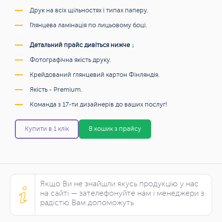
Друк на всіх щільностях і типах паперу.
Глянцева ламінація по лицьовому боці.
Детальний прайс дивіться нижче ↓
Фотографічна якість друку.
Крейдований глянцевий картон Фінляндія.
Якість - Premium.
Команда з 17-ти дизайнерів до ваших послуг!
Купити в 1 клік
В кошик з прайсу
Якщо Ви не знайшли якусь продукцію у нас
на сайті — зателефонуйте нам і менеджери з
радістю Вам допоможуть