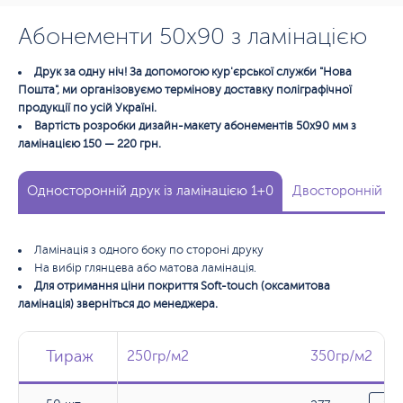
Абонементи 50х90 з ламінацією
Друк за одну ніч! За допомогою кур'єрської служби "Нова
Пошта", ми організовуємо термінову доставку поліграфічної
продукції по усій Україні.
Вартість розробки дизайн-макету абонементів 50х90 мм з
ламінацією 150 — 220 грн.
Односторонній друк із ламінацією 1+0
Двосторонній дру
Ламінація з одного боку по стороні друку
На вибір глянцева або матова ламінація.
Для отримання ціни покриття Soft-touch (оксамитова
ламінація) зверніться до менеджера.
Тираж
Тираж
Тираж
250гр/м2
250гр/м2
350гр/м2
350гр/м2