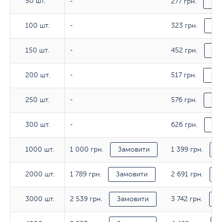
50 шт.
277 грн.
50 шт.
-
За
323 грн.
100 шт.
100 шт.
-
За
452 грн.
150 шт.
150 шт.
-
За
517 грн.
200 шт.
200 шт.
-
За
576 грн.
250 шт.
250 шт.
-
За
626 грн.
300 шт.
300 шт.
-
За
1 000 грн.
1 399 грн.
1000 шт.
1000 шт.
Замовити
З
1 789 грн.
2 691 грн.
2000 шт.
2000 шт.
Замовити
З
2 539 грн.
3 742 грн.
3000 шт.
3000 шт.
Замовити
З