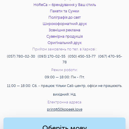
HoReCa – брендування у Ваш стиль
9 912 грн.
12 329 грн.
15000 шт.
Замовити
Пакети та Сумки
Поліграфія до свят
10 824 грн.
13 445 грн.
16000 шт.
Замовити
Широкоформатний друк
Зовнішня реклама
11 737 грн.
14 561 грн.
17000 шт.
Замовити
Сувенірна продукція
Оригінальний друк
12 648 грн.
15 677 грн.
18000 шт.
Прийом замовлень по тел. в Харкові :
Замовити
(057) 780-02-30 (093) 170-02-55 (050) 450-53-77 (067) 470-95-
78
13 127 грн.
16 339 грн.
19000 шт.
Замовити
Режим роботи:
09:00 — 18:00: Пн - Пт.
13 127 грн.
16 339 грн.
20000 шт.
Замовити
11:00 — 18:00: Сб. - працює тільки Call-центр, офіси не працюють.
19 690 грн.
24 507 грн.
30000 шт.
Замовити
вихідний: Нд.
Електронна адреса
26 252 грн.
32 677 грн.
40000 шт.
Замовити
print@50kopeek.love
32 817 грн.
40 846 грн.
50000 шт.
Замовити
Пошук
Оберіть мову