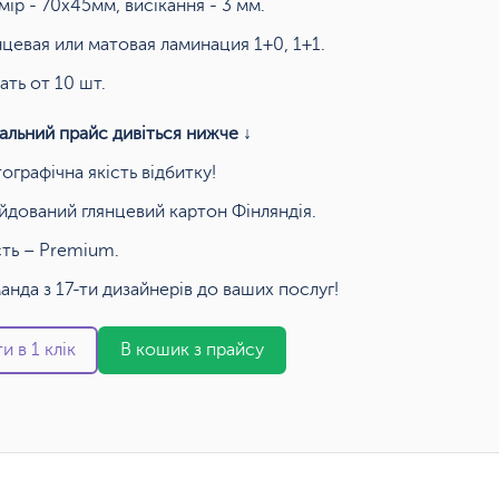
мір - 70х45мм, висікання - 3 мм.
нцевая или матовая ламинация 1+0, 1+1.
ать от 10 шт.
альний прайс дивіться нижче ↓
ографічна якість відбитку!
йдований глянцевий картон Фінляндія.
сть – Premium.
анда з 17-ти дизайнерів до ваших послуг!
и в 1 клік
В кошик з прайсу