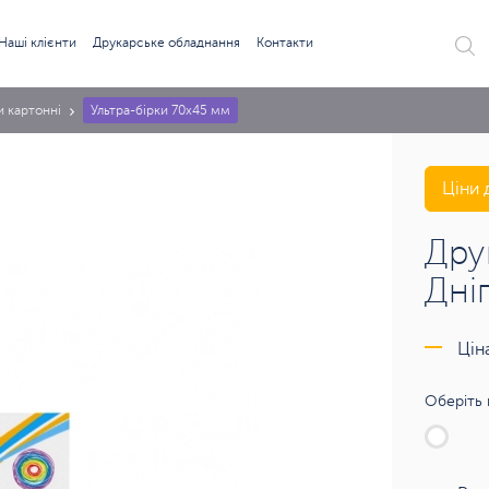
Наші клієнти
Друкарське обладнання
Контакти
и картонні
Ультра-бірки 70х45 мм
Ціни 
Дру
Дні
Цін
Оберіть 