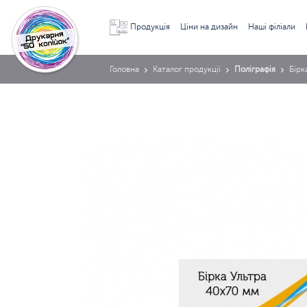
Продукція
Ціни на дизайн
Наші філіали
Головна
Каталог продукції
Поліграфія
Бірк