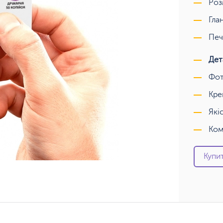
Роз
Гла
Печ
Дет
Фот
Кре
Які
Ком
Купит