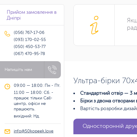
Прийом замовлення в
Дніпрі
Якщ
рад
(056) 767-17-06
(093) 170-02-55
(050) 450-53-77
(067) 470-95-78
Напишіть нам
Ультра-бірки 70х
09:00 — 18:00: Пн - Пт.
11:00 — 18:00: Сб. -
Стандартний отвір — 3 м
працює тільки Call-
Бірки з двома отворами 
центр, офіси не
Вартість розробки дизай
працюють.
вихідний: Нд.
Односторонній дру
info@50kopeek.love