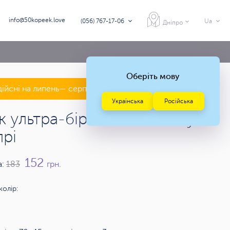
info@50kopeek.love
(056) 767-17-06
Ua
Дніпро
Оберіть мову
дійсні на липень— серпень 2026 року
Українська
Російська
к ультра-бірок 70х45 мм у
прі
152
а:
183
грн.
колір: