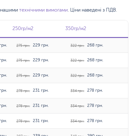
 з нашими
технічними вимогами
. Ціни наведені з ПДВ.
250гр/м2
250гр/м2
350гр/м2
350гр/м2
грн.
229 грн.
268 грн.
275 грн.
322 грн.
грн.
229 грн.
268 грн.
275 грн.
322 грн.
грн.
229 грн.
268 грн.
275 грн.
322 грн.
грн.
231 грн.
278 грн.
278 грн.
334 грн.
грн.
231 грн.
278 грн.
278 грн.
334 грн.
грн.
231 грн.
278 грн.
278 грн.
334 грн.
грн.
239 грн.
290 грн.