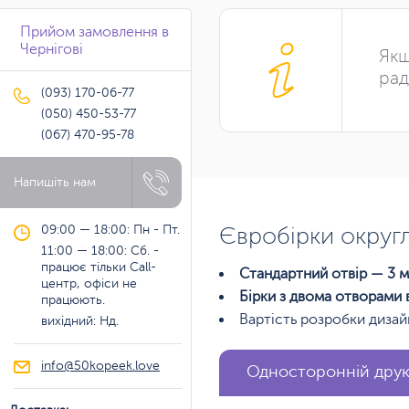
Прийом замовлення в
Чернігові
Якщ
рад
(093) 170-06-77
(050) 450-53-77
(067) 470-95-78
Напишіть нам
09:00 — 18:00: Пн - Пт.
Євробірки округ
11:00 — 18:00: Сб. -
працює тільки Call-
Стандартний отвір — 3 м
центр, офіси не
Бірки з двома отворами 
працюють.
Вартість розробки дизай
вихідний: Нд.
info@50kopeek.love
Односторонній дру