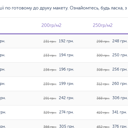
кції по готовому до друку макету. Ознайомтесь, будь ласка,
200гр/м2
200гр/м2
250гр/м2
250гр/м2
рн.
192 грн.
248 грн.
231 грн.
298 грн.
рн.
194 грн.
250 грн.
233 грн.
300 грн.
рн.
196 грн.
256 грн.
236 грн.
308 грн.
рн.
199 грн.
260 грн.
239 грн.
312 грн.
рн.
242 грн.
306 грн.
291 грн.
368 грн.
рн.
274 грн.
341 грн.
329 грн.
410 грн.
рн.
305 грн.
376 грн.
366 грн.
452 грн.