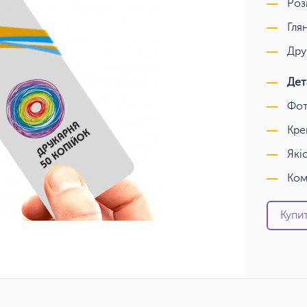
Роз
Гля
Дру
Дет
Фот
Кре
Які
Ком
Купит