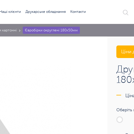
Наші клієнти
Друкарське обладнання
Контакти
и картонні
Євробірки округлені 180х50мм
Ціни 
Дру
180
Цін
Оберіть 