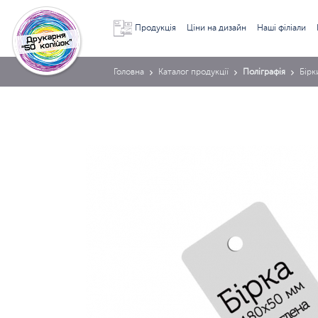
Продукція
Ціни на дизайн
Наші філіали
Головна
Каталог продукції
Поліграфія
Бірк