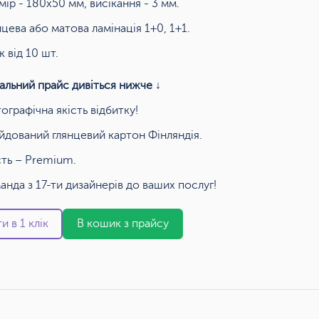
мір - 180х50 мм, висікання - 3 мм.
нцева або матова ламінація 1+0, 1+1.
к від 10 шт.
альний прайс дивіться нижче ↓
ографічна якість відбитку!
йдований глянцевий картон Фінляндія.
сть – Premium.
анда з 17-ти дизайнерів до ваших послуг!
и в 1 клік
В кошик з прайсу