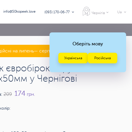
info@50kopeek.love
(093) 170-06-77
Ua
Чернігів
Оберіть мову
дійсні на липень— серпень 2026 року
Українська
Російська
к євробірок округлених
х50мм у Чернігові
174
а:
209
грн.
колір: