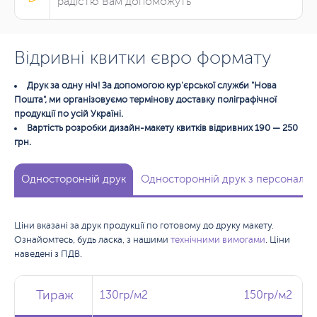
радістю Вам допоможуть
Відривні квитки євро формату
Друк за одну ніч! За допомогою кур'єрської служби "Нова
Пошта", ми організовуємо термінову доставку поліграфічної
продукції по усій Україні.
Вартість розробки дизайн-макету квитків відривних 190 — 250
грн.
Односторонній друк
Односторонній друк з персоналіз
Ціни вказані за друк продукції по готовому до друку макету.
Ознайомтесь, будь ласка, з нашими
технічними вимогами
. Ціни
наведені з ПДВ.
Тираж
Тираж
Тираж
130гр/м2
130гр/м2
150гр/м2
150гр/м2