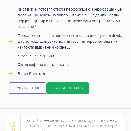
Листівки виготовляються з перфорацією. Перфорація - це
просікання ножем на папері штрихів лінії відриву. Завдяки
перфорації виріб легко і рівно може бути розірваний або
складений.
Персоналізація – це нанесення послідовної нумерації або
штрих-коду. Допускається нанесення персоналізації на
квиток та відривний корінець.
*Розмір - 99*210 мм
Фотографічна якість відбитка!
Якість Premium.
Купити в 1 клік
В кошик з прайсу
Якщо Ви не знайшли якусь продукцію у нас
на сайті — зателефонуйте нам і менеджери з