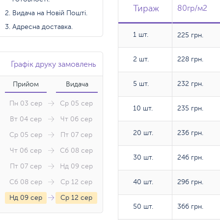
Тираж
Тираж
Тираж
80гр/м2
80гр/м2
Видача на Новій Пошті.
Адресна доставка.
1 шт.
1 шт.
225 грн.
2 шт.
2 шт.
228 грн.
Графік друку замовлень
5 шт.
5 шт.
232 грн.
Прийом
Видача
Пн 03 сер
Ср 05 сер
10 шт.
10 шт.
235 грн.
Вт 04 сер
Чт 06 сер
20 шт.
20 шт.
236 грн.
Ср 05 сер
Пт 07 сер
Чт 06 сер
Сб 08 сер
30 шт.
30 шт.
246 грн.
Пт 07 сер
Нд 09 сер
Сб 08 сер
Ср 12 сер
40 шт.
40 шт.
296 грн.
Нд 09 сер
Ср 12 сер
50 шт.
50 шт.
366 грн.