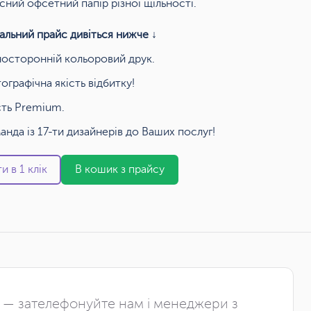
сний офсетний папір різної щільності.
альний прайс дивіться нижче ↓
осторонній кольоровий друк.
ографічна якість відбитку!
сть Premium.
анда із 17-ти дизайнерів до Ваших послуг!
и в 1 клік
В кошик з прайсу
і — зателефонуйте нам і менеджери з