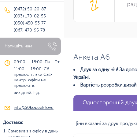
рад
(0472) 50-20-87
(093) 170-02-55
(050) 450-53-77
(067) 470-95-78
Напишіть нам
Анкета A6
09:00 — 18:00: Пн - Пт.
11:00 — 18:00: Сб. -
Друк за одну ніч! За до
працює тільки Call-
Україні.
центр, офіси не
Вартість розробки дизай
працюють.
вихідний: Нд.
Односторонній дру
info@50kopeek.love
Доставка:
Ціни вказані за друк проду
Самовивіз з офісу в день
готовності.