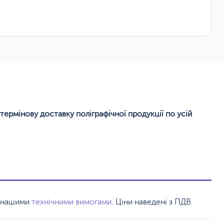
термінову доставку поліграфічної продукції по усій
 з нашими
технічними вимогами
. Ціни наведені з ПДВ.