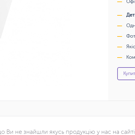
Офі
Дет
Одн
Фот
Які
Ком
Купит
о Ви не знайшли якусь продукцію у нас на сайт