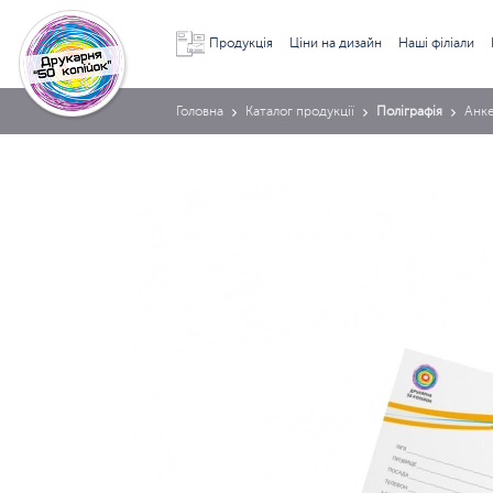
Продукція
Ціни на дизайн
Наші філіали
Головна
Каталог продукції
Поліграфія
Анк