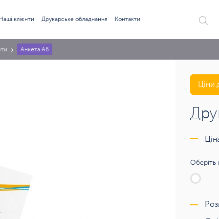
Наші клієнти
Друкарське обладнання
Контакти
ети
Анкета А6
Ціни 
Дру
Цін
Оберіть 
Роз