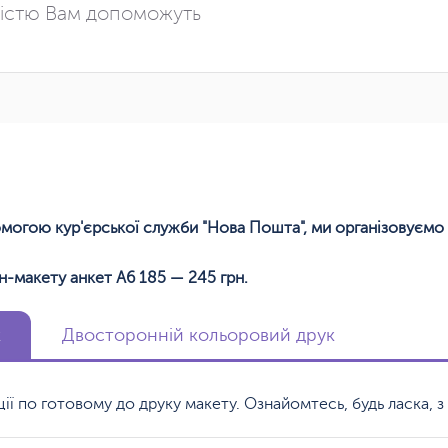
істю Вам допоможуть
помогою кур'єрської служби "Нова Пошта", ми організовуємо 
н-макету анкет А6 185 — 245 грн.
к
Двосторонній кольоровий друк
кції по готовому до друку макету. Ознайомтесь, будь ласка,