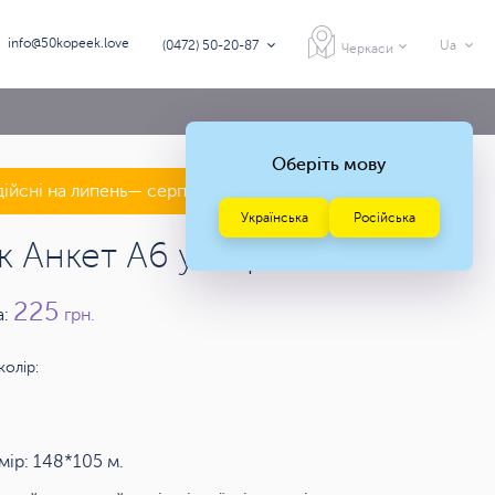
info@50kopeek.love
(0472) 50-20-87
Ua
Черкаси
Оберіть мову
дійсні на липень— серпень 2026 року
Українська
Російська
к Анкет А6 у Черкасах
225
а:
грн.
колір:
мір: 148*105 м.