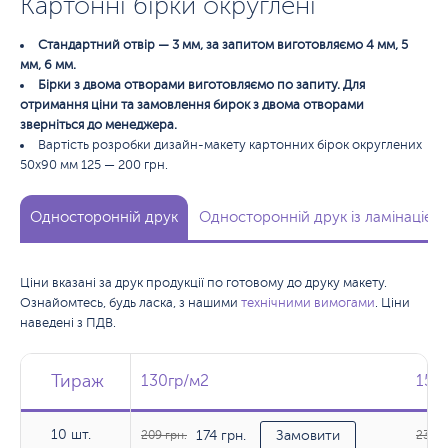
Картонні бірки округлені
Стандартний отвір — 3 мм, за запитом виготовляємо 4 мм, 5
мм, 6 мм.
Бірки з двома отворами виготовляємо по запиту. Для
отримання ціни та замовлення бирок з двома отворами
зверніться до менеджера.
Вартість розробки дизайн-макету картонних бірок округлених
50х90 мм 125 — 200 грн.
Односторонній друк
Односторонній друк із ламінацією
Ціни вказані за друк продукції по готовому до друку макету.
Ознайомтесь, будь ласка, з нашими
технічними вимогами
. Ціни
наведені з ПДВ.
Тираж
Тираж
Тираж
130гр/м2
130гр/м2
150
150
10 шт.
174 грн.
10 шт.
209 грн.
Замовити
233 г