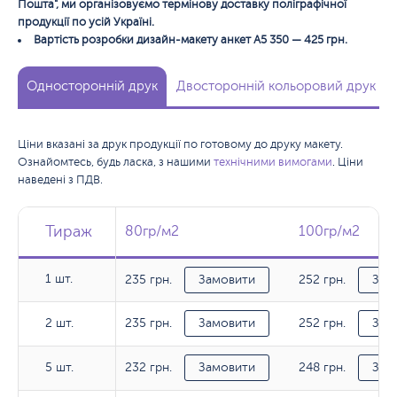
Пошта", ми організовуємо термінову доставку поліграфічної
продукції по усій Україні.
Вартість розробки дизайн-макету анкет А5 350 — 425 грн.
Односторонній друк
Двосторонній кольоровий друк
Ціни вказані за друк продукції по готовому до друку макету.
Ознайомтесь, будь ласка, з нашими
технічними вимогами
. Ціни
наведені з ПДВ.
Тираж
Тираж
Тираж
80гр/м2
80гр/м2
100гр/м2
100гр/м2
1 шт.
235 грн.
252 грн.
1 шт.
Замовити
Зам
235 грн.
252 грн.
2 шт.
2 шт.
Замовити
Зам
232 грн.
248 грн.
5 шт.
5 шт.
Замовити
Зам