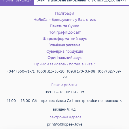
08:01:00
Виконані та упаковані замовлення готуються до доставки по офі
Пряма трансляція
Поліграфія
HoReCa – брендування у Ваш стиль
Пакети та Сумки
Поліграфія до свят
Широкоформатний друк
Зовнішня реклама
Сувенірна продукція
Оригінальний друк
Прийом замовлень по тел. в Києві :
(044) 360-71-71 (050) 315-35-20 (093) 170-03-88 (067) 327-59-
79
Режим роботи:
09:00 — 18:00: Пн - Пт.
11:00 — 18:00: Сб. - працює тільки Call-центр, офіси не працюють.
вихідний: Нд.
Електронна адреса
print@50kopeek.love