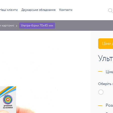
Наші клієнти
Друкарське обладнання
Контакти
и картонні
Ультра-бірки 70х45 мм
Ціни 
Уль
Цін
Оберіть 
Роз