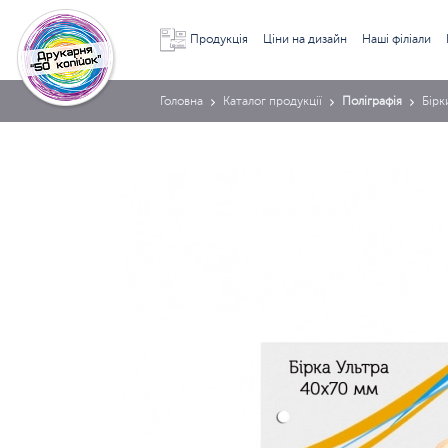
Продукція
Ціни на дизайн
Наші філіали
Головна
Каталог продукції
Поліграфія
Бірк