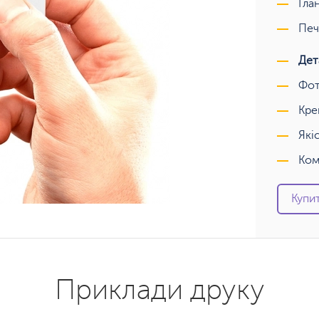
Гла
Печ
Дет
Фот
Кре
Які
Ком
Купит
Приклади друку