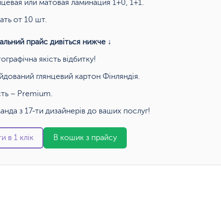
нцевая или матовая ламинация 1+0, 1+1.
ать от 10 шт.
альний прайс дивіться нижче ↓
ографічна якість відбитку!
йдований глянцевий картон Фінляндія.
сть – Premium.
анда з 17-ти дизайнерів до ваших послуг!
и в 1 клік
В кошик з прайсу