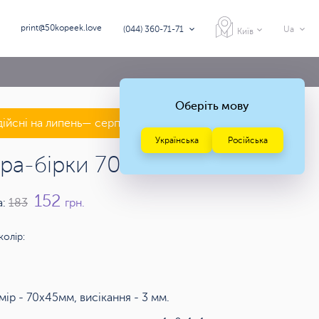
print@50kopeek.love
(044) 360-71-71
Ua
Київ
Оберіть мову
дійсні на липень— серпень 2026 року
Українська
Російська
тра-бірки 70х45 мм
152
а:
183
грн.
колір:
мір - 70х45мм, висікання - 3 мм.