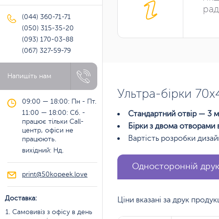
рад
(044) 360-71-71
(050) 315-35-20
(093) 170-03-88
(067) 327-59-79
Напишіть нам
Ультра-бірки 70х
09:00 — 18:00: Пн - Пт.
11:00 — 18:00: Сб. -
Стандартний отвір — 3 м
працює тільки Call-
Бірки з двома отворами 
центр, офіси не
Вартість розробки дизай
працюють.
вихідний: Нд.
Односторонній дру
print@50kopeek.love
Доставка:
Ціни вказані за друк проду
Самовивіз з офісу в день