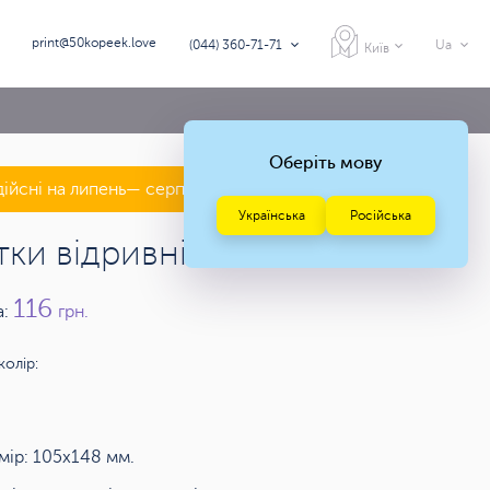
print@50kopeek.love
(044) 360-71-71
Ua
Київ
Оберіть мову
дійсні на липень— серпень 2026 року
Українська
Російська
тки відривні А6
116
а:
грн.
колір:
мір: 105х148 мм.