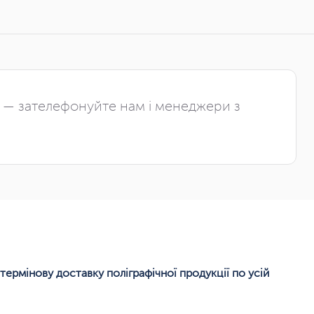
і — зателефонуйте нам і менеджери з
термінову доставку поліграфічної продукції по усій