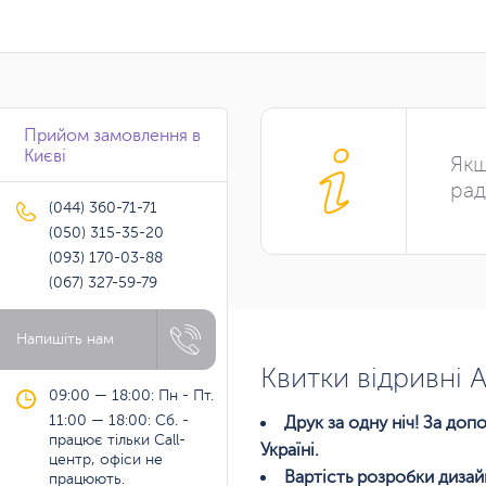
Прийом замовлення в
Києві
Якщ
рад
(044) 360-71-71
(050) 315-35-20
(093) 170-03-88
(067) 327-59-79
Напишіть нам
Квитки відривні 
09:00 — 18:00: Пн - Пт.
11:00 — 18:00: Сб. -
Друк за одну ніч! За до
працює тільки Call-
Україні.
центр, офіси не
Вартість розробки дизай
працюють.