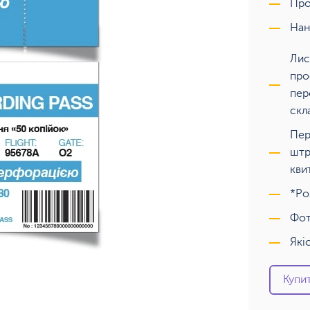
Про
Нан
Лис
про
пер
скл
Пер
штр
кви
*Ро
Фот
Які
Купит