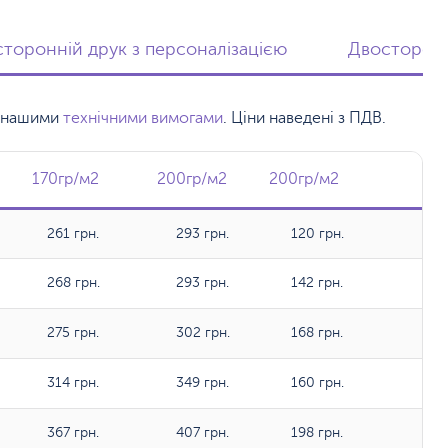
торонній друк з персоналізацією
Двосторонн
 з нашими
технічними вимогами
. Ціни наведені з ПДВ.
2
170гр/м2
170гр/м2
200гр/м2
200гр/м2
200гр/м2
200гр/м2
261 грн.
293 грн.
120 грн.
268 грн.
293 грн.
142 грн.
275 грн.
302 грн.
168 грн.
314 грн.
349 грн.
160 грн.
367 грн.
407 грн.
198 грн.