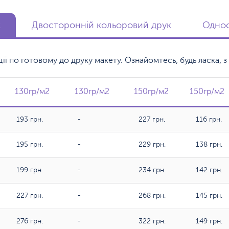
к
Двосторонній кольоровий друк
Однос
кції по готовому до друку макету. Ознайомтесь, будь ласка,
130гр/м2
130гр/м2
130гр/м2
130гр/м2
150гр/м2
150гр/м2
150гр/м2
150гр/м
193 грн.
-
227 грн.
116 грн.
195 грн.
-
229 грн.
138 грн.
199 грн.
-
234 грн.
142 грн.
227 грн.
-
268 грн.
145 грн.
276 грн.
-
322 грн.
149 грн.