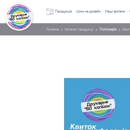
Продукція
Ціни на дизайн
Наші філіали
Головна
Каталог продукції
Поліграфія
Квит