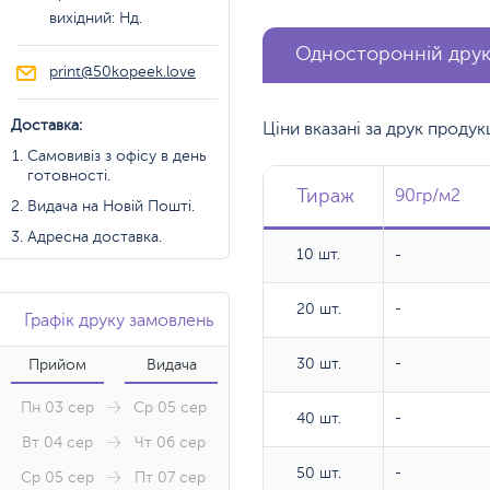
вихідний: Нд.
Односторонній дру
print@50kopeek.love
Доставка:
Ціни вказані за друк проду
Самовивіз з офісу в день
готовності.
Тираж
Тираж
Тираж
90гр/м2
90гр/м2
Видача на Новій Пошті.
Адресна доставка.
10 шт.
10 шт.
-
20 шт.
20 шт.
-
Графік друку замовлень
30 шт.
30 шт.
-
Прийом
Видача
Пн 03 сер
Ср 05 сер
40 шт.
40 шт.
-
Вт 04 сер
Чт 06 сер
50 шт.
50 шт.
-
Ср 05 сер
Пт 07 сер