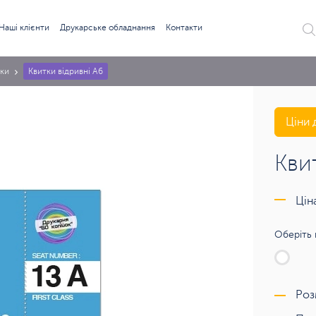
Наші клієнти
Друкарське обладнання
Контакти
ки
Квитки відривні А6
Ціни 
Кви
Цін
Оберіть 
Роз