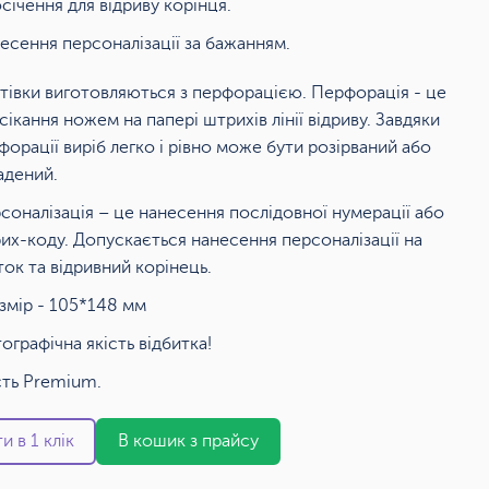
січення для відриву корінця.
есення персоналізації за бажанням.
тівки виготовляються з перфорацією. Перфорація - це
сікання ножем на папері штрихів лінії відриву. Завдяки
форації виріб легко і рівно може бути розірваний або
адений.
соналізація – це нанесення послідовної нумерації або
их-коду. Допускається нанесення персоналізації на
ток та відривний корінець.
змір - 105*148 мм
ографічна якість відбитка!
сть Premium.
и в 1 клік
В кошик з прайсу