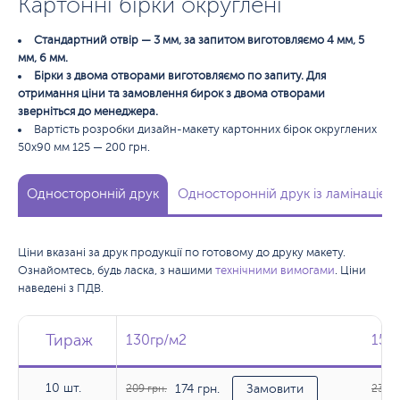
Картонні бірки округлені
Стандартний отвір — 3 мм, за запитом виготовляємо 4 мм, 5
мм, 6 мм.
Бірки з двома отворами виготовляємо по запиту. Для
отримання ціни та замовлення бирок з двома отворами
зверніться до менеджера.
Вартість розробки дизайн-макету картонних бірок округлених
50х90 мм 125 — 200 грн.
Односторонній друк
Односторонній друк із ламінацією
Ціни вказані за друк продукції по готовому до друку макету.
Ознайомтесь, будь ласка, з нашими
технічними вимогами
. Ціни
наведені з ПДВ.
Тираж
Тираж
Тираж
130гр/м2
130гр/м2
150
150
10 шт.
174 грн.
10 шт.
209 грн.
Замовити
233 г