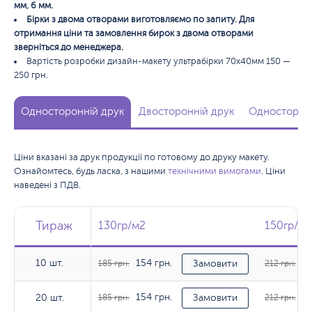
мм, 6 мм.
Бірки з двома отворами виготовляємо по запиту. Для
отримання ціни та замовлення бирок з двома отворами
зверніться до менеджера.
Вартість розробки дизайн-макету ультрабірки 70х40мм 150 —
250 грн.
Односторонній друк
Двосторонній друк
Односторонн
Ціни вказані за друк продукції по готовому до друку макету.
Ознайомтесь, будь ласка, з нашими
технічними вимогами
. Ціни
наведені з ПДВ.
Тираж
Тираж
Тираж
130гр/м2
130гр/м2
150гр/м2
150гр/м2
10 шт.
154 грн.
17
10 шт.
185 грн.
Замовити
212 грн.
154 грн.
17
20 шт.
20 шт.
185 грн.
Замовити
212 грн.