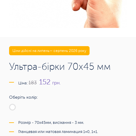
Ціни дійсні на липень— серпень 2026 року
Ультра-бірки 70х45 мм
152
грн.
183
Ціна:
Оберіть колір:
Розмір - 70х45мм, висікання - 3 мм.
Гланцевая или матовая ламинация 1+0, 1+1.