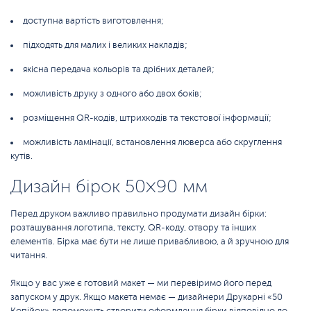
доступна вартість виготовлення;
підходять для малих і великих накладів;
якісна передача кольорів та дрібних деталей;
можливість друку з одного або двох боків;
розміщення QR-кодів, штрихкодів та текстової інформації;
можливість ламінації, встановлення люверса або скруглення
кутів.
Дизайн бірок 50×90 мм
Перед друком важливо правильно продумати дизайн бірки:
розташування логотипа, тексту, QR-коду, отвору та інших
елементів. Бірка має бути не лише привабливою, а й зручною для
читання.
Якщо у вас уже є готовий макет — ми перевіримо його перед
запуском у друк. Якщо макета немає — дизайнери Друкарні «50
Копійок» допоможуть створити оформлення бірки відповідно до