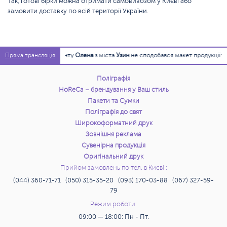
Так, готові бірки можна отримати самовивозом у Києві або
замовити доставку по всій території України.
:18:47
Клієнту
Олена
з міста
Узин
не сподобався макет продукції:
Банерна с
Пряма трансляція
Поліграфія
HoReCa – брендування у Ваш стиль
Пакети та Сумки
Поліграфія до свят
Широкоформатний друк
Зовнішня реклама
Сувенірна продукція
Оригінальний друк
Прийом замовлень по тел. в Києві :
(044) 360-71-71 (050) 315-35-20 (093) 170-03-88 (067) 327-59-
79
Режим роботи:
09:00 — 18:00: Пн - Пт.