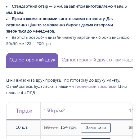
Стандартний отвір — 3 мм, за запитом виготовляємо 4 мм, 5
мм, 6 мм.
Бірки з двома отворами виготовляємо по запиту. Для
отримання ціни та замовлення бирок з двома отворами
зверніться до менеджера.
Вартість розробки дизайн-макету картонних бірок з висічкою
50х90 мм 125 — 200 грн.
Односторонній друк
Односторонній друк із ламінацією
Ціни вказані за друк продукції по готовому до друку макету.
Ознайомтесь, будь ласка, з нашими
технічними вимогами
. Ціни
наведені з ПДВ.
Тираж
Тираж
Тираж
130гр/м2
130гр/м2
150
150
10 шт.
154 грн.
10 шт.
185 грн.
Замовити
212 г