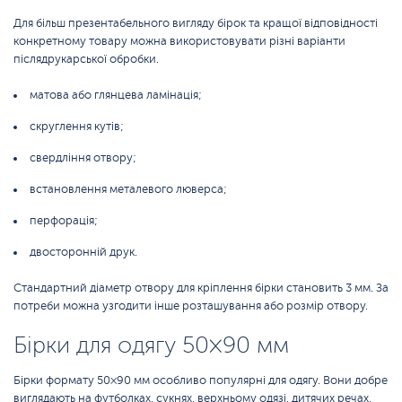
Для більш презентабельного вигляду бірок та кращої відповідності
конкретному товару можна використовувати різні варіанти
післядрукарської обробки.
матова або глянцева ламінація;
скруглення кутів;
свердління отвору;
встановлення металевого люверса;
перфорація;
двосторонній друк.
Стандартний діаметр отвору для кріплення бірки становить 3 мм. За
потреби можна узгодити інше розташування або розмір отвору.
Бірки для одягу 50×90 мм
Бірки формату 50×90 мм особливо популярні для одягу. Вони добре
виглядають на футболках, сукнях, верхньому одязі, дитячих речах,