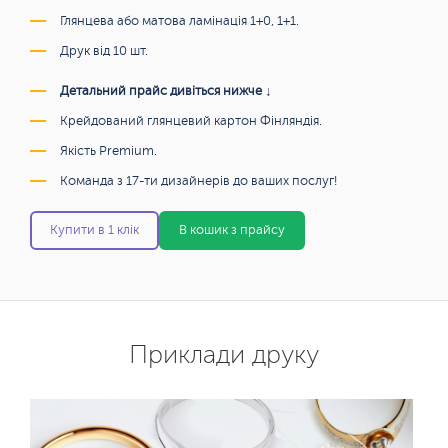
Глянцева або матова ламінація 1+0, 1+1.
Друк від 10 шт.
Детальний прайс дивіться нижче ↓
Крейдований глянцевий картон Фінляндія.
Якість Premium.
Команда з 17-ти дизайнерів до ваших послуг!
Купити в 1 клік
В кошик з прайсу
Приклади друку