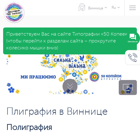
Ru
Винница
Приветствуем Вас на сайте Типографии «50 Копеек»
(чтобы перейти к разделам сайта – прокрутите
Связаться
колесико мышки вниз)
Плиграфия в Виннице
Полиграфия