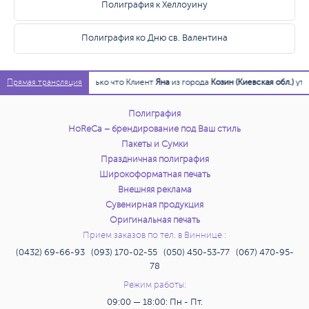
Полиграфия к Хеллоуину
Полиграфия ко Дню св. Валентина
15:58:54
Только что Клиент
Яна
из города
Козин (Киевская обл.)
утверд
Прямая трансляция
Полиграфия
HoReCa – брендирование под Ваш стиль
Пакеты и Сумки
Праздничная полиграфия
Широкоформатная печать
Внешняя реклама
Сувенирная продукция
Оригинальная печать
Прием заказов по тел. в Виннице :
(0432) 69-66-93 (093) 170-02-55 (050) 450-53-77 (067) 470-95-
78
Режим работы:
09:00 — 18:00: Пн - Пт.