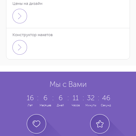
Цены на дизайн
Конструктор макетов
Мы с Вами
16
:
6
:
6
:
11
:
32
:
47
Лет
Месяцев
Дней
Часов
Минуты
Секунд