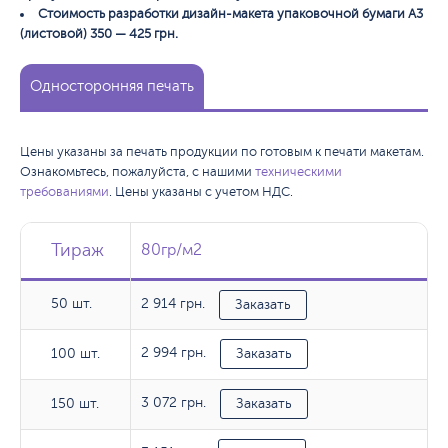
Стоимость разработки дизайн-макета упаковочной бумаги А3
(листовой) 350 — 425 грн.
Односторонняя печать
Цены указаны за печать продукции по готовым к печати макетам.
Ознакомьтесь, пожалуйста, с нашими
техническими
требованиями
. Цены указаны с учетом НДС.
Тираж
Тираж
Тираж
80гр/м2
80гр/м2
50 шт.
2 914 грн.
50 шт.
Заказать
2 994 грн.
100 шт.
100 шт.
Заказать
3 072 грн.
150 шт.
150 шт.
Заказать