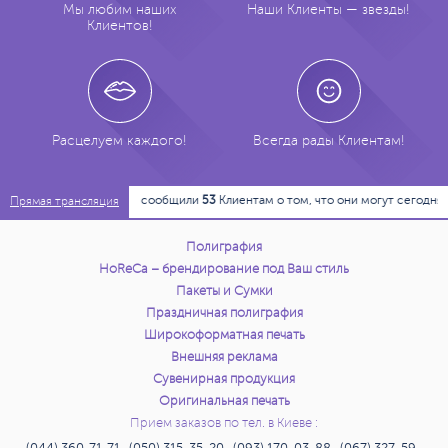
Мы любим наших
Наши Клиенты — звезды!
Клиентов!
Расцелуем каждого!
Всегда рады Клиентам!
11:14:18
Мы сообщили
53
Клиентам о том, что они могут сегодня заб
Прямая трансляция
Полиграфия
HoReCa – брендирование под Ваш стиль
Пакеты и Сумки
Праздничная полиграфия
Широкоформатная печать
Внешняя реклама
Сувенирная продукция
Оригинальная печать
Прием заказов по тел. в Киеве :
(044) 360-71-71 (050) 315-35-20 (093) 170-03-88 (067) 327-59-