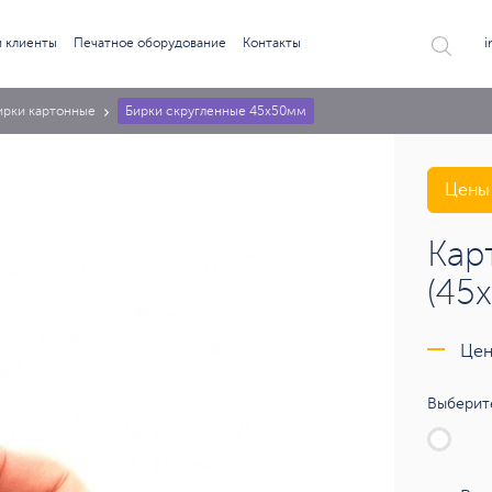
 клиенты
Печатное оборудование
Контакты
i
ирки картонные
Бирки скругленные 45х50мм
Цены 
Кар
(45
Цен
Выберите