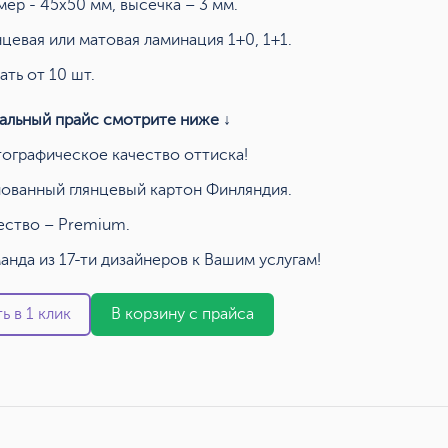
мер - 45х50 мм, высечка – 3 мм.
нцевая или матовая ламинация 1+0, 1+1.
ать от 10 шт.
альный прайс смотрите ниже ↓
ографическое качество оттиска!
ованный глянцевый картон Финляндия.
ество – Premium.
анда из 17-ти дизайнеров к Вашим услугам!
ь в 1 клик
В корзину с прайса