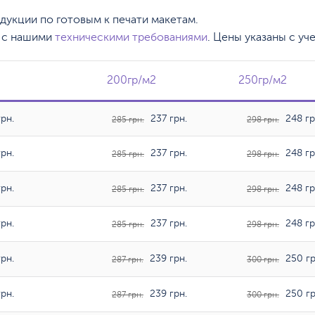
одукции по готовым к печати макетам.
, с нашими
техническими требованиями
. Цены указаны с уч
200гр/м2
200гр/м2
250гр/м2
250гр/м2
рн.
237 грн.
248 гр
285 грн.
298 грн.
рн.
237 грн.
248 гр
285 грн.
298 грн.
рн.
237 грн.
248 гр
285 грн.
298 грн.
рн.
237 грн.
248 гр
285 грн.
298 грн.
рн.
239 грн.
250 гр
287 грн.
300 грн.
рн.
239 грн.
250 гр
287 грн.
300 грн.