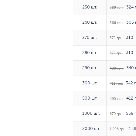
250 шт.
250 шт.
324 г
389 грн.
260 шт.
260 шт.
305 
366 грн.
270 шт.
270 шт.
310 г
372 грн.
280 шт.
280 шт.
310 г
372 грн.
290 шт.
290 шт.
340 
408 грн.
300 шт.
300 шт.
342 г
411 грн.
500 шт.
500 шт.
412 г
495 грн.
1000 шт.
1000 шт.
558 г
670 грн.
2000 шт.
2000 шт.
1 0
1 296 грн.