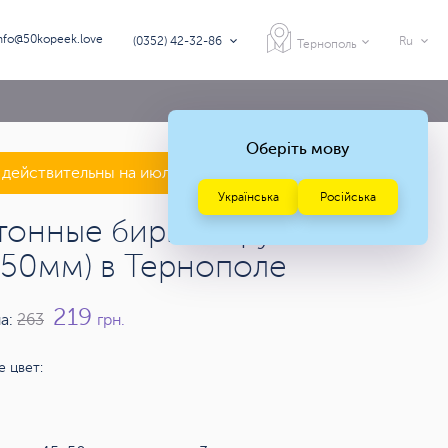
nfo@50kopeek.love
(0352) 42-32-86
Ru
Тернополь
Оберіть мову
действительны на июль — август 2026 года
Українська
Російська
тонные бирки скругленные
х50мм) в Тернополе
219
а:
263
грн.
 цвет: