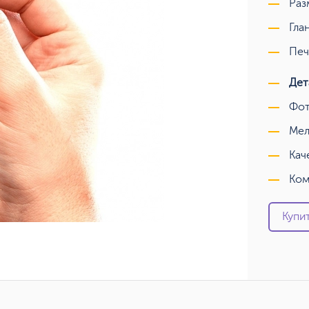
Раз
Гла
Печ
Дет
Фот
Мел
Кач
Ком
Купит