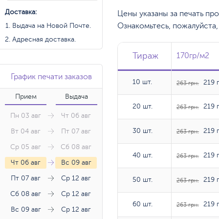
Доставка:
Цены указаны за печать пр
Ознакомьтесь, пожалуйста
Выдача на Новой Почте.
Адресная доставка.
Тираж
Тираж
Тираж
170гр/м2
170гр/м2
График печати заказов
10 шт.
10 шт.
219 г
263 грн.
Прием
Выдача
20 шт.
20 шт.
219 г
263 грн.
Пн 03 авг
Чт 06 авг
30 шт.
30 шт.
219 г
Вт 04 авг
Пт 07 авг
263 грн.
Ср 05 авг
Сб 08 авг
40 шт.
40 шт.
219 г
263 грн.
Чт 06 авг
Вс 09 авг
Пт 07 авг
Ср 12 авг
50 шт.
50 шт.
219 г
263 грн.
Сб 08 авг
Ср 12 авг
60 шт.
60 шт.
219 г
263 грн.
Вс 09 авг
Ср 12 авг