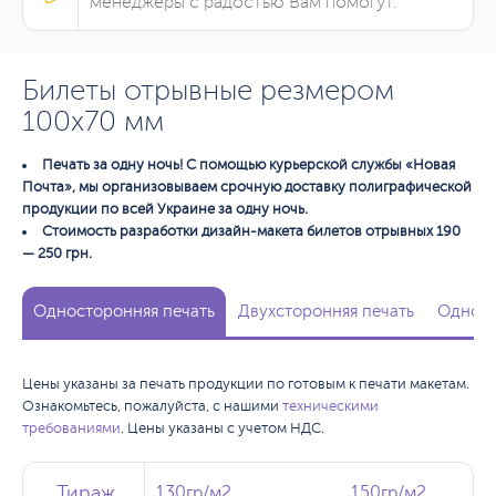
менеджеры с радостью Вам помогут.
Билеты отрывные резмером
100х70 мм
Печать за одну ночь! С помощью курьерской службы «Новая
Почта», мы организовываем срочную доставку полиграфической
продукции по всей Украине за одну ночь.
Стоимость разработки дизайн-макета билетов отрывных 190
— 250 грн.
Односторонняя печать
Двухсторонняя печать
Одност
Цены указаны за печать продукции по готовым к печати макетам.
Ознакомьтесь, пожалуйста, с нашими
техническими
требованиями
. Цены указаны с учетом НДС.
Тираж
Тираж
Тираж
130гр/м2
130гр/м2
150гр/м2
150гр/м2